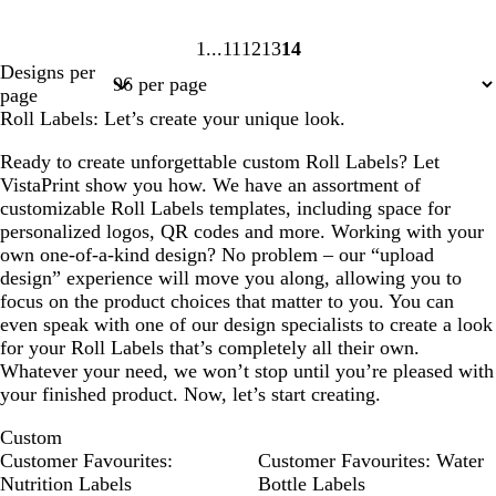
1
11
12
13
14
Page
Page
Page
Page
Page
Designs per
1
11
12
13
14
page
Roll Labels: Let’s create your unique look.
Ready to create unforgettable custom Roll Labels? Let
VistaPrint show you how. We have an assortment of
customizable Roll Labels templates, including space for
personalized logos, QR codes and more. Working with your
own one-of-a-kind design? No problem – our “upload
design” experience will move you along, allowing you to
focus on the product choices that matter to you. You can
even speak with one of our design specialists to create a look
for your Roll Labels that’s completely all their own.
Whatever your need, we won’t stop until you’re pleased with
your finished product. Now, let’s start creating.
Custom
Customer Favourites:
Customer Favourites: Water
Nutrition Labels
Bottle Labels