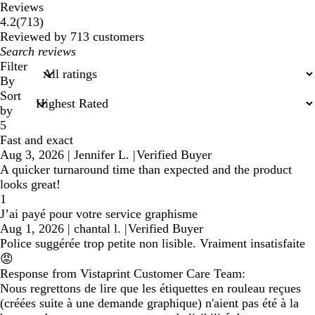
Reviews
713
4.2
(
713
)
reviews
Reviewed by 713 customers
My
search
Filter
inputs
By
Sort
by
5
Fast and exact
Aug 3, 2026
|
Jennifer L.
|
Verified Buyer
A quicker turnaround time than expected and the product
looks great!
1
J’ai payé pour votre service graphisme
Aug 1, 2026
|
chantal l.
|
Verified Buyer
Police suggérée trop petite non lisible. Vraiment insatisfaite
😡
Response from Vistaprint Customer Care Team:
Nous regrettons de lire que les étiquettes en rouleau reçues
(créées suite à une demande graphique) n'aient pas été à la