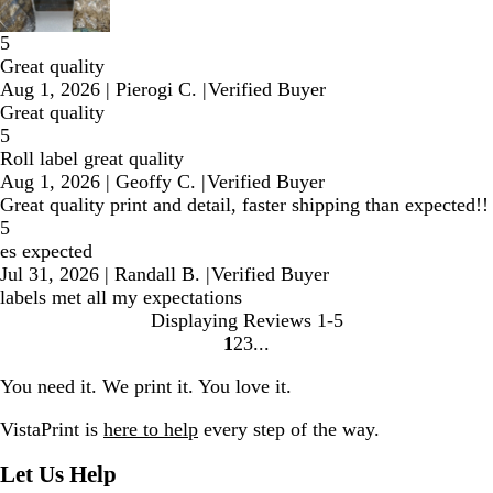
5
Great quality
Aug 1, 2026
|
Pierogi C.
|
Verified Buyer
Great quality
5
Roll label great quality
Aug 1, 2026
|
Geoffy C.
|
Verified Buyer
Great quality print and detail, faster shipping than expected!!
5
es expected
Jul 31, 2026
|
Randall B.
|
Verified Buyer
labels met all my expectations
Displaying Reviews
1-5
1
2
3
Go
Go
Go
to
to
to
You need it. We print it. You love it.
page
page
page
VistaPrint is
here to help
every step of the way.
Let Us Help