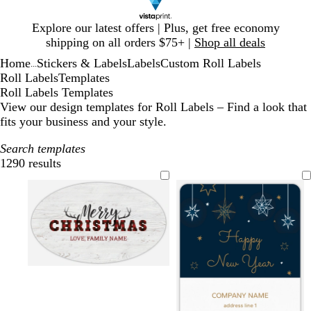
Slide
Explore our latest offers | Plus, get free economy
1
shipping on all orders $75+ |
Shop all deals
of
Home
Stickers & Labels
Labels
Custom Roll Labels
1
...
Roll Labels
Templates
Roll Labels Templates
View our design templates for Roll Labels – Find a look that
fits your business and your style.
Search templates
1290 results
Filters
l
l
l
i
i
i
g
g
g