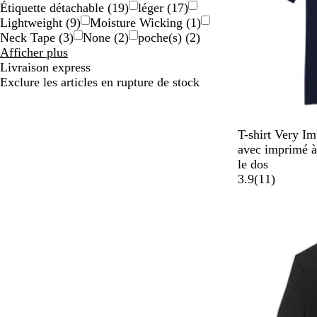
a
e
Étiquette détachable
(
19
)
léger
(
17
)
l
Lightweight
(
9
)
Moisture Wicking
(
1
)
Neck Tape
(
3
)
None
(
2
)
poche(s)
(
2
)
Caractéristiques
Afficher plus
particulières
Livraison express
choix
Exclure les articles en rupture de stock
B
H
E
P
H
T-shirt Very I
l
e
v
u
e
avec imprimé à 
e
a
e
r
a
le dos
u
t
r
p
t
1
3.9
(
11
)
m
h
g
l
h
1
a
e
r
e
e
r
r
e
r
a
i
e
e
e
v
n
d
n
d
i
e
K
N
s
e
a
l
v
l
y