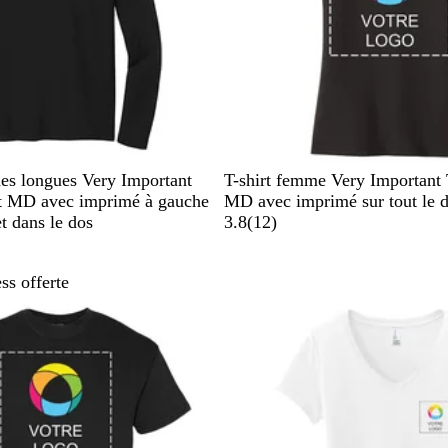
e
c
h
i
n
é
N
B
V
B
G
hes longues Very Important
T-shirt femme Very Important
o
l
i
l
r
t MD avec imprimé à gauche
MD avec imprimé sur tout le 
i
e
o
e
i
1
et dans le dos
3.8
(
12
)
r
u
l
u
s
2
r
e
r
a
ss offerte
o
t
o
n
a
ons
i
i
t
v
c
h
i
h
r
s
i
a
n
c
é
i
t