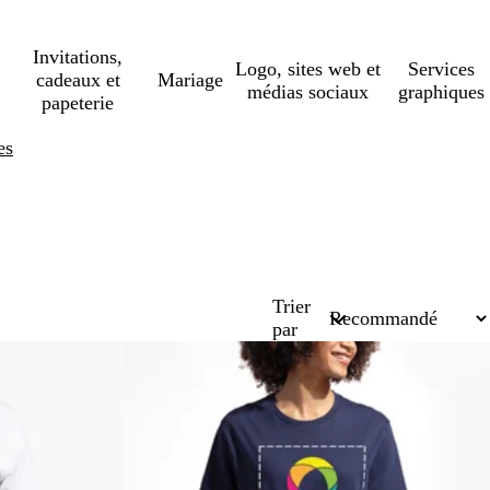
Invitations,
Logo, sites web et
Services
cadeaux et
Mariage
médias sociaux
graphiques
papeterie
es
Trier
par
Nouveau prix bas