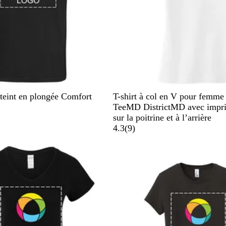
e
c
h
i
n
é
B
B
B
B
N
 teint en plongée Comfort
T-shirt à col en V pour femme
l
l
l
l
o
TeeMD DistrictMD avec impr
a
e
e
e
i
sur la poitrine et à l’arrière
n
u
u
u
r
9
4.3
(
9
)
c
m
r
m
a
o
a
a
r
i
r
v
i
i
i
n
n
s
e
e
c
h
i