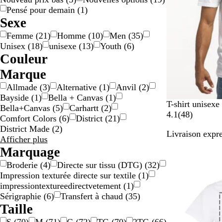
Pensé pour demain
(
1
)
Sexe
Femme
(
21
)
Homme
(
10
)
Men
(
35
)
Unisex
(
18
)
unisexe
(
13
)
Youth
(
6
)
Couleur
B
B
B
B
B
G
G
J
M
N
O
O
R
R
V
V
M
Marque
e
l
l
l
r
r
r
a
a
o
r
r
o
o
e
i
u
Allmade
(
3
)
Alternative
(
1
)
Anvil
(
2
)
i
a
a
e
u
i
i
u
r
i
a
s
u
r
o
l
Bayside
(
1
)
Bella + Canvas
(
1
)
g
n
n
u
n
s
s
n
r
r
n
e
g
t
l
t
B
K
O
G
B
T-shirt unisex
Bella+Canvas
(
5
)
Carhartt
(
2
)
e
c
c
/
e
o
g
e
e
i
l
a
r
r
l
4
4.1
(
48
)
Comfort Colors
(
6
)
District
(
21
)
/
a
/
n
e
t
c
a
k
a
i
e
8
District Made
(
2
)
b
r
o
/
o
Livraison expre
n
i
n
s
u
Marque
Afficher plus
e
g
r
m
l
c
g
s
r
a
choix
Marquage
i
e
a
o
e
p
o
v
g
n
u
r
Broderie
(
4
)
Directe sur tissu (DTG)
(
32
)
o
i
i
e
t
v
e
Impression texturée directe sur textile
(
1
)
r
s
e
impressiontextureedirectvetement
(
1
)
t
Sérigraphie
(
6
)
Transfert à chaud
(
35
)
Taille