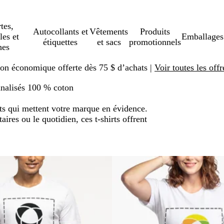
tes,
Autocollants et
Vêtements
Produits
les et
Emballages
étiquettes
et sacs
promotionnels
hes
ison économique offerte dès 75 $ d’achats |
Voir toutes les offr
nnalisés 100 % coton
nts qui mettent votre marque en évidence.
ires ou le quotidien, ces t-shirts offrent
er aux résultats filtrés
e
Nouveau prix bas