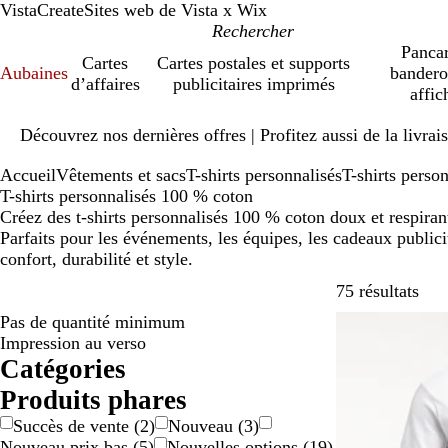
VistaCreate
Sites web de Vista x Wix
Pancar
Cartes
Cartes postales et supports
Aubaines
bandero
d’affaires
publicitaires imprimés
affic
Diapositive
Découvrez nos dernières offres | Profitez aussi de la livra
1
sur
Accueil
Vêtements et sacs
T-shirts personnalisés
T-shirts perso
1
T-shirts personnalisés 100 % coton
Créez des t-shirts personnalisés 100 % coton doux et respira
Parfaits pour les événements, les équipes, les cadeaux publicita
confort, durabilité et style.
Pass
75 résultats
Pas de quantité minimum
Succès de vent
Impression au verso
Catégories
Produits phares
Succès de vente
(
2
)
Nouveau
(
3
)
Nouveau prix bas
(
5
)
Nouvelles options
(
19
)