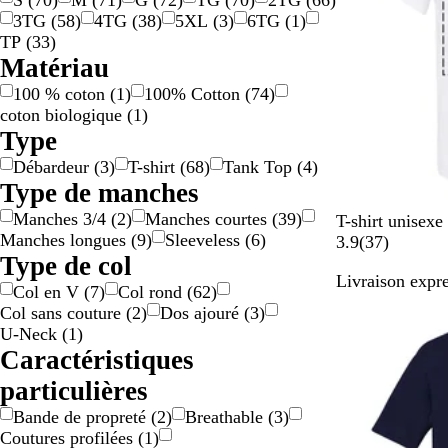
S
(
70
)
M
(
71
)
G
(
72
)
TG
(
70
)
2TG
(
66
)
3TG
(
58
)
4TG
(
38
)
5XL
(
3
)
6TG
(
1
)
TP
(
33
)
Matériau
100 % coton
(
1
)
100% Cotton
(
74
)
coton biologique
(
1
)
Type
Débardeur
(
3
)
T-shirt
(
68
)
Tank Top
(
4
)
Type de manches
Manches 3/4
(
2
)
Manches courtes
(
39
)
B
A
M
R
B
T-shirt unise
Manches longues
(
9
)
Sleeveless
(
6
)
l
z
a
o
l
3
3.9
(
37
)
Type de col
a
a
r
u
e
7
Livraison expre
n
l
r
g
u
Col en V
(
7
)
Col rond
(
62
)
c
é
o
e
C
a
Col sans couture
(
2
)
Dos ajouré
(
3
)
e
n
c
a
v
U-Neck
(
1
)
c
a
r
i
Caractéristiques
l
r
o
s
particulières
a
d
l
i
i
i
Bande de propreté
(
2
)
Breathable
(
3
)
r
n
n
Coutures profilées
(
1
)