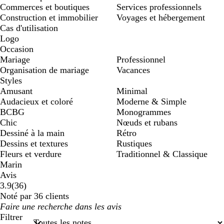
Commerces et boutiques
Services professionnels
Construction et immobilier
Voyages et hébergement
Cas d'utilisation
Logo
Occasion
Mariage
Professionnel
Organisation de mariage
Vacances
Styles
Amusant
Minimal
Audacieux et coloré
Moderne & Simple
BCBG
Monogrammes
Chic
Nœuds et rubans
Dessiné à la main
Rétro
Dessins et textures
Rustiques
Fleurs et verdure
Traditionnel & Classique
Marin
Avis
36
3.9
(
36
)
avis
Noté par 36 clients
Mes
saisies
Filtrer