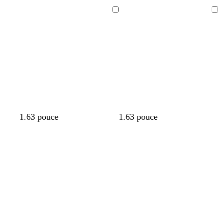
Chargement
Chargement
en
en
cours
cours
1.63 pouce
1.63 pouce
Chargement
Chargement
en
en
cours
cours