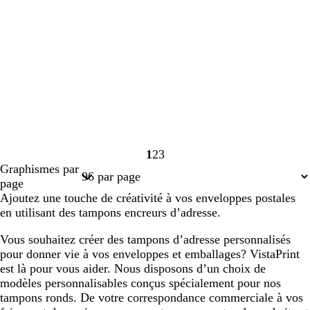
1
2
3
Page
Page
Page
Graphismes par
1
2
3
page
Ajoutez une touche de créativité à vos enveloppes postales
en utilisant des tampons encreurs d’adresse.
Vous souhaitez créer des tampons d’adresse personnalisés
pour donner vie à vos enveloppes et emballages? VistaPrint
est là pour vous aider. Nous disposons d’un choix de
modèles personnalisables conçus spécialement pour nos
tampons ronds. De votre correspondance commerciale à vos