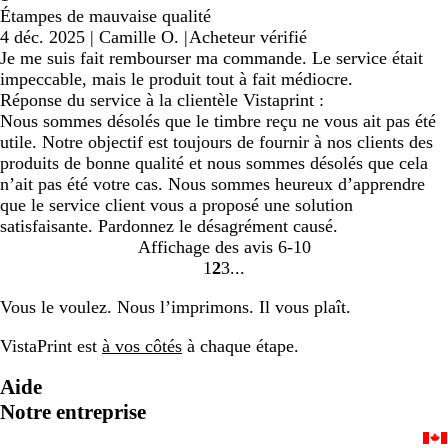
Étampes de mauvaise qualité
4 déc. 2025
|
Camille O.
|
Acheteur vérifié
Je me suis fait rembourser ma commande. Le service était
impeccable, mais le produit tout à fait médiocre.
Réponse du service à la clientèle Vistaprint :
Nous sommes désolés que le timbre reçu ne vous ait pas été
utile. Notre objectif est toujours de fournir à nos clients des
produits de bonne qualité et nous sommes désolés que cela
n’ait pas été votre cas. Nous sommes heureux d’apprendre
que le service client vous a proposé une solution
satisfaisante. Pardonnez le désagrément causé.
Affichage des avis
6-10
1
2
3
Accéder
Accéder
Accéder
à
à
à
Vous le voulez. Nous l’imprimons. Il vous plaît.
la
la
la
page
page
page
VistaPrint est
à vos côtés
à chaque étape.
Aide
Notre entreprise