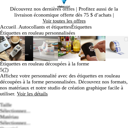
Diapositive
Découvrez nos dernières offres | Profitez aussi de la
1
livraison économique offerte dès 75 $ d’achats |
sur
Voir toutes les offres
1
Accueil
Autocollants et étiquettes
Étiquettes
...
Étiquettes en rouleau personnalisées
Diapositive
Image
Zoomé
Utilisez
Cliquez
Image
Zoomé
Utilisez
Cliquez
Image
Zoomé
Utilisez
Cliquez
Image
Zoomé
Utilisez
Cliquez
Imag
Zoom
Utili
Cliqu
1
zoomable
à
les
pour
zoomable
à
les
pour
zoomable
à
les
pour
zoomable
à
les
pour
zoom
à
les
pour
sur
minimum
touches
agrandir
minimum
touches
agrandir
minimum
touches
agrandir
minimum
touches
agrandir
mini
touch
agran
6
« plus »
« plus »
« plus »
« plus »
« plu
et
et
et
et
et
Étiquettes en rouleau découpées à la forme
« moins »
« moins »
« moins »
« moins »
« moi
Lire
5
(
7
)
pour
pour
pour
pour
pour
les
Affichez votre personnalité avec des étiquettes en rouleau
zoomer,
zoomer,
zoomer,
zoomer,
zoom
7 avis
découpées à la forme personnalisées. Découvrez nos formats,
et
et
et
et
et
nos matériaux et notre studio de création graphique facile à
les
les
les
les
les
utiliser.
Voir les détails
touches
touches
touches
touches
touch
fléchées
fléchées
fléchées
fléchées
fléch
Taille
pour
pour
pour
pour
pour
Sélectionnez...
panoramiser
panoramiser
panoramiser
panoramiser
panor
Matériau
Loading
Sélectionnez...