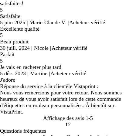
satisfaites!
5
Satisfaite
5 juin 2025
|
Marie-Claude V.
|
Acheteur vérifié
Excellente qualité
5
Beau produit
30 juill. 2024
|
Nicole
|
Acheteur vérifié
Parfait
5
Je vais en racheter plus tard
5 déc. 2023
|
Martine
|
Acheteur vérifié
J'adore
Réponse du service à la clientèle Vistaprint :
Nous vous remercions pour votre retour. Nous sommes
heureux de vous avoir satisfait lors de cette commande
d'étiquettes en rouleau personnalisées. À bientôt sur
VistaPrint.
Affichage des avis
1-5
1
2
Accéder
Accéder
Questions fréquentes
à
à