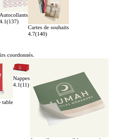
l
u
Autocollants
c
4.1
(
137
)
i
Cartes de souhaits
d
4.7
(
140
)
e
oirs coordonnés.
Nappes
4.1
(
11
)
 table