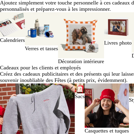
Ajoutez simplement votre touche personnelle à ces cadeaux 
personnalisés et préparez-vous à les impressionner.
Diapositives
1
à
2
sur
Calendriers
Livres photo
6
Verres et tasses
D
Décoration intérieure
Cadeaux pour les clients et employés
Créez des cadeaux publicitaires et des présents qui leur laiss
souvenir inoubliable des Fêtes (à petits prix, évidemment).
Diapositives
1
Sacs
à
St
2
sur
8
Casquettes et tuques