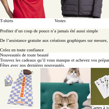
T-shirts
Vestes
Profiter d’un coup de pouce n’a jamais été aussi simple
De l’assistance gratuite aux créations graphiques sur mesure, 
Créez en toute confiance
Nouveautés de toute beauté
Trouvez les cadeaux qu’il vous manque et achevez vos prépara
Fêtes avec nos dernières nouveautés.
Diapositives
Nouvelles
1
à
2
sur
7
Cartes à j