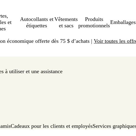
tes,
Autocollants et
Vêtements
Produits
les et
Emballages
étiquettes
et sacs
promotionnels
hes
ison économique offerte dès 75 $ d’achats |
Voir toutes les offr
 à utiliser et une assistance
 amis
Cadeaux pour les clients et employés
Services graphique