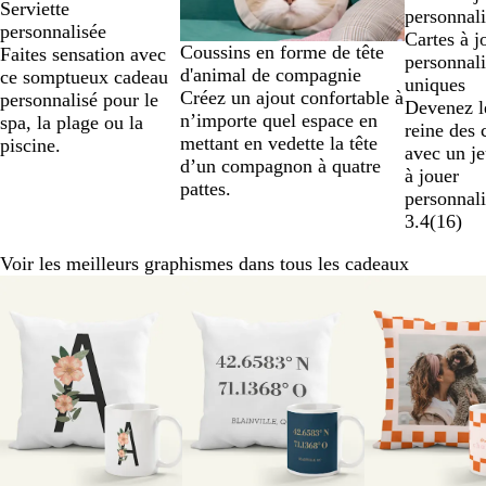
Serviette
personnali
personnalisée
Cartes à j
Coussins en forme de tête
Faites sensation avec
personnali
d'animal de compagnie
ce somptueux cadeau
uniques
Créez un ajout confortable à
personnalisé pour le
Devenez le
n’importe quel espace en
spa, la plage ou la
reine des
mettant en vedette la tête
piscine.
avec un je
d’un compagnon à quatre
à jouer
pattes.
personnali
3.4
(
16
)
Voir les meilleurs graphismes dans tous les cadeaux
Diapositives
1
à
8
sur
8