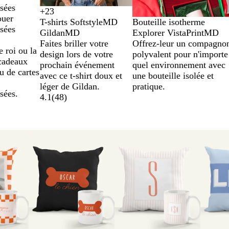
sées
+
23
J
G
O
V
ouer
T-shirts SoftstyleMD
Bouteille isotherme
a
r
r
e
sées
GildanMD
Explorer VistaPrintMD
u
i
r
Faites briller votre
Offrez-leur un compagno
n
s
t
 roi ou la
design lors de votre
polyvalent pour n'importe
e
f
i
 cadeaux
prochain événement
quel environnement avec
p
o
r
u de cartes
avec ce t-shirt doux et
une bouteille isolée et
â
n
l
léger de Gildan.
pratique.
q
c
a
sées.
4.1
(
48
)
u
é
n
e
c
d
r
h
a
e
i
i
t
n
s
t
é
c
e
h
i
n
é