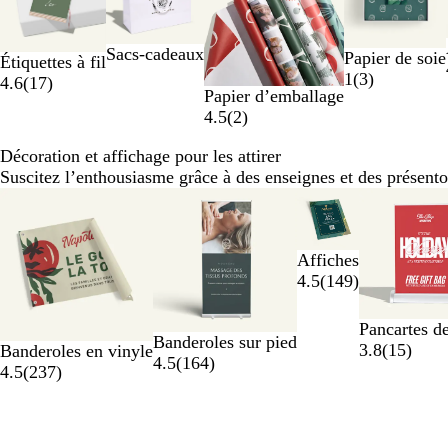
2
sur
Sacs-cadeaux
Papier de soie
6
Étiquettes à fil
1
(
3
)
4.6
(
17
)
Papier d’emballage
4.5
(
2
)
Décoration et affichage pour les attirer
Suscitez l’enthousiasme grâce à des enseignes et des présent
Diapositives
Nouvelles options
Nouvelles options
1
à
2
Affiches
sur
4.5
(
149
)
6
Pancartes de
Banderoles sur pied
3.8
(
15
)
Banderoles en vinyle
4.5
(
164
)
4.5
(
237
)