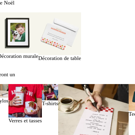
de Noël
écoration murale
Décoration de table
eront un
ylos
T-shirts
Te
Verres et tasses