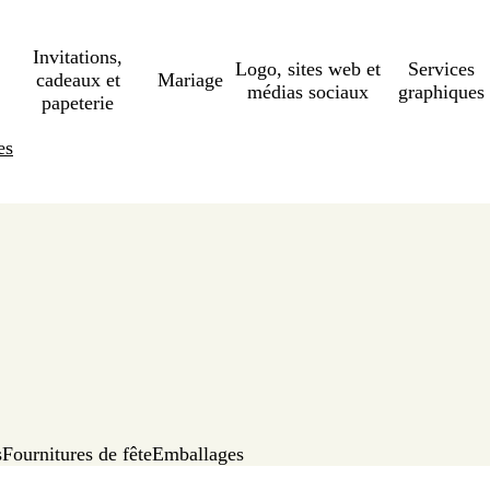
Invitations,
Logo, sites web et
Services
cadeaux et
Mariage
médias sociaux
graphiques
papeterie
es
s
Fournitures de fête
Emballages