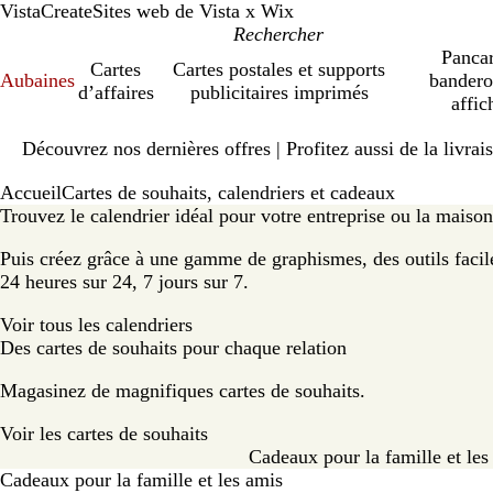
VistaCreate
Sites web de Vista x Wix
Pancar
Cartes
Cartes postales et supports
Aubaines
bandero
d’affaires
publicitaires imprimés
affic
Diapositive
Découvrez nos dernières offres | Profitez aussi de la livra
1
sur
Accueil
Cartes de souhaits, calendriers et cadeaux
1
Trouvez le calendrier idéal pour votre entreprise ou la maison
Puis créez grâce à une gamme de graphismes, des outils faciles
24 heures sur 24, 7 jours sur 7.
Voir tous les calendriers
Des cartes de souhaits pour chaque relation
Magasinez de magnifiques cartes de souhaits.
Voir les cartes de souhaits
Cadeaux pour la famille et les
Cadeaux pour la famille et les amis