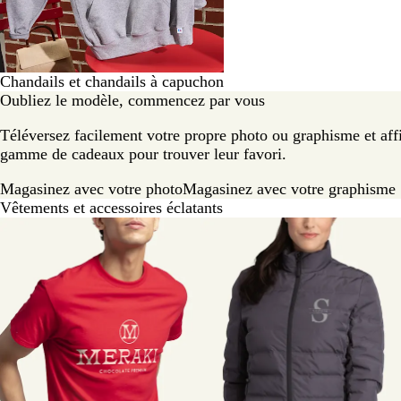
Chandails et chandails à capuchon
Oubliez le modèle, commencez par vous
Téléversez facilement votre propre photo ou graphisme et aff
gamme de cadeaux pour trouver leur favori.
Magasinez avec votre photo
Magasinez avec votre graphisme
Vêtements et accessoires éclatants
Diapositives
1
à
6
sur
6