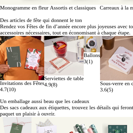
Monogramme en fleur
Assortis et classiques
Carreaux à la 
Des articles de fête qui donnent le ton
Rendez vos Fêtes de fin d’année encore plus joyeuses avec to
accessoires nécessaires, tout en économisant à chaque étape.
Diapositives
Nouvelles options
Nouvelles options
1
à
Ballons
2
3
(
1
)
sur
6
Serviettes de table
Invitations des Fêtes
Sous-verre en 
4.9
(
8
)
4.7
(
10
)
3.6
(
5
)
Un emballage aussi beau que les cadeaux
Des sacs cadeaux aux étiquettes, trouvez les détails qui feron
paquet un plaisir à ouvrir.
Diapositives
Nouvelles opt
1
à