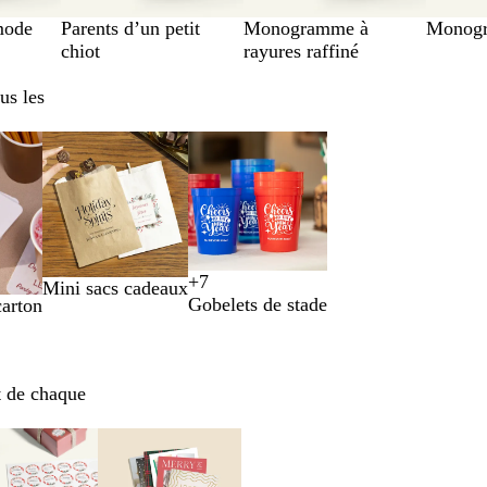
mode
Parents d’un petit
Monogramme à
Monogr
chiot
rayures raffiné
us les
+
7
Mini sacs cadeaux
B
N
V
J
Gobelets de stade
carton
l
o
e
a
e
i
r
u
u
r
t
n
t
f
e
t de chaque
r
l
a
u
ions
Nouvelles options
Nouvelles options
n
o
s