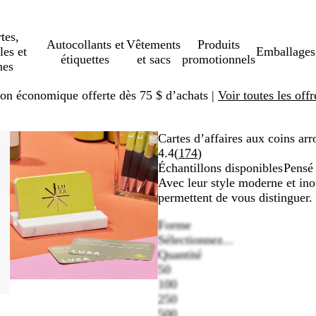
tes,
Autocollants et
Vêtements
Produits
les et
Emballages
étiquettes
et sacs
promotionnels
hes
ison économique offerte dès 75 $ d’achats |
Voir toutes les offr
Image
Zoomé
Utilisez
Cliquez
Cartes d’affaires aux coins arr
zoomable
à
les
pour
Lire
4.4
(
174
)
minimum
touches
agrandir
les
Échantillons disponibles
Pensé
« plus »
174 avis
Avec leur style moderne et inou
et
permettent de vous distinguer. 
« moins »
Forme
pour
Sélectionnez...
zoomer,
Quantité
et
50
les
100
touches
250
fléchées
500
pour