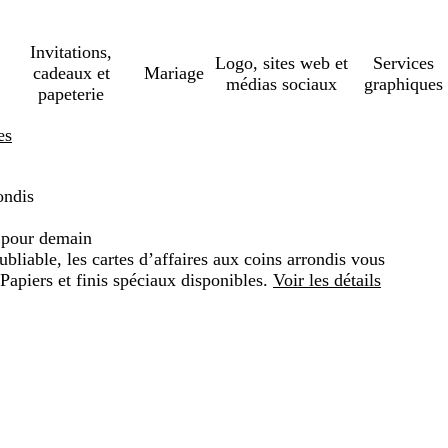
Invitations,
Logo, sites web et
Services
cadeaux et
Mariage
médias sociaux
graphiques
papeterie
es
ondis
 pour demain
bliable, les cartes d’affaires aux coins arrondis vous
Papiers et finis spéciaux disponibles.
Voir les détails
Loading
options