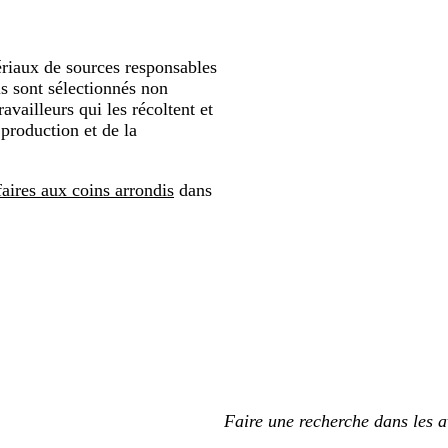
ériaux de sources responsables
ls sont sélectionnés non
vailleurs qui les récoltent et
production et de la
aires aux coins arrondis
dans
Mes
saisies