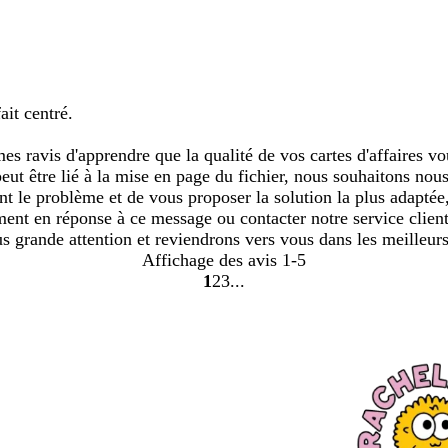
ait centré.
s ravis d'apprendre que la qualité de vos cartes d'affaires vo
ut être lié à la mise en page du fichier, nous souhaitons nous 
ent le problème et de vous proposer la solution la plus adapt
nt en réponse à ce message ou contacter notre service client 
 grande attention et reviendrons vers vous dans les meilleurs
Affichage des avis
1-5
1
2
3
Accéder
Accéder
Accéder
à
à
à
la
la
la
page
page
page