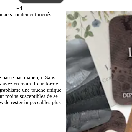
r
é
e
+
4
â
g
g
m
b
j
contacts rondement menés.
t
r
r
a
l
a
r
i
i
g
e
u
e
s
s
e
u
n
f
n
s
e
o
t
a
n
a
r
c
c
é
e
l
l
ne passe pas inaperçu. Sans
e
les avez en main. Leur forme
re graphisme une touche unique
nt moins susceptibles de se
es de rester impeccables plus