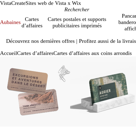
VistaCreate
Sites web de Vista x Wix
Pancar
Cartes
Cartes postales et supports
Aubaines
bandero
d’affaires
publicitaires imprimés
affic
Diapositive
Découvrez nos dernières offres | Profitez aussi de la livra
1
sur
Accueil
Cartes d’affaires
Cartes d’affaires aux coins arrondis
1
Diapositive
Image
Zoomé
Utilisez
Cliquez
Image
Zoomé
Utilisez
Cliquez
1
zoomable
à
les
pour
zoomable
à
les
pour
sur
minimum
touches
agrandir
minimum
touches
agrandir
3
« plus »
« plus »
et
et
« moins »
« moins »
pour
pour
zoomer,
zoomer,
et
et
les
les
touches
touches
fléchées
fléchées
pour
pour