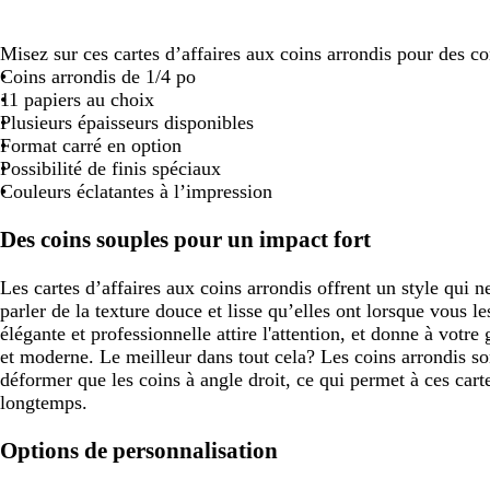
a
t
r
é
e
é
i
e
l
r
l
Misez sur ces cartes d’affaires aux coins arrondis pour des 
e
Coins arrondis de 1/4 po
11 papiers au choix
Plusieurs épaisseurs disponibles
Format carré en option
Possibilité de finis spéciaux
Couleurs éclatantes à l’impression
Des coins souples pour un impact fort
Les cartes d’affaires aux coins arrondis offrent un style qui 
parler de la texture douce et lisse qu’elles ont lorsque vous 
élégante et professionnelle attire l'attention, et donne à vot
et moderne. Le meilleur dans tout cela? Les coins arrondis so
déformer que les coins à angle droit, ce qui permet à ces cart
longtemps.
Options de personnalisation