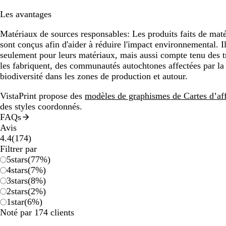
Les avantages
Matériaux de sources responsables:
Les produits faits de mat
sont conçus afin d'aider à réduire l'impact environnemental. I
seulement pour leurs matériaux, mais aussi compte tenu des tra
les fabriquent, des communautés autochtones affectées par la 
biodiversité dans les zones de production et autour.
VistaPrint propose des
modèles de graphismes de Cartes d’aff
des styles coordonnés.
FAQs
Avis
174
4.4
(
174
)
avis
Filtrer par
5
stars
(
77
%)
4
stars
(
7
%)
3
stars
(
8
%)
2
stars
(
2
%)
1
star
(
6
%)
Noté par 174 clients