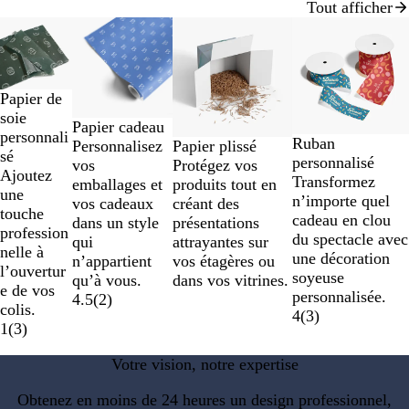
Tout afficher
Diapositives
Nouvelles options
1
à
2
Papier de
sur
soie
4
Papier cadeau
personnali
Ruban
Personnalisez
Papier plissé
sé
personnalisé
vos
Protégez vos
Ajoutez
Transformez
emballages et
produits tout en
une
n’importe quel
vos cadeaux
créant des
touche
cadeau en clou
dans un style
présentations
profession
du spectacle avec
qui
attrayantes sur
nelle à
une décoration
n’appartient
vos étagères ou
l’ouvertur
soyeuse
qu’à vous.
dans vos vitrines.
e de vos
personnalisée.
4.5
(
2
)
colis.
4
(
3
)
1
(
3
)
Votre vision, notre expertise
Obtenez en moins de 24 heures un design professionnel,