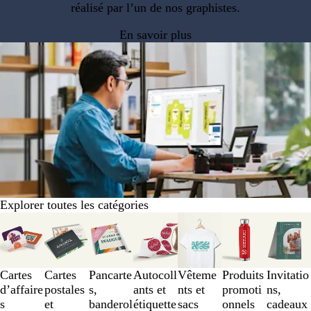
réalisé par l’un de nos graphistes.
En savoir plus
Explorer toutes les catégories
Diapositives
1
à
3
Cartes
Cartes
Pancarte
Autocoll
Vêteme
Produits
Invitatio
sur
d’affaire
postales
s,
ants et
nts et
promoti
ns,
7
s
et
banderol
étiquette
sacs
onnels
cadeaux