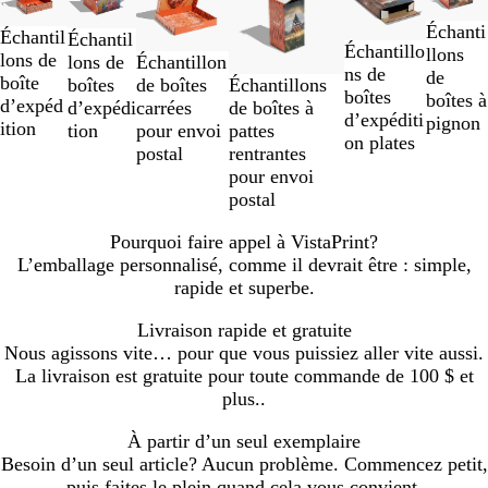
à
Échanti
Échantil
2
Échantil
Échantillo
llons
lons de
sur
Échantillon
lons de
ns de
de
boîte
6
de boîtes
boîtes
Échantillons
boîtes
boîtes à
d’expéd
carrées
d’expédi
de boîtes à
d’expéditi
pignon
ition
pour envoi
tion
pattes
on plates
postal
rentrantes
pour envoi
postal
Pourquoi faire appel à VistaPrint?
L’emballage personnalisé, comme il devrait être : simple,
rapide et superbe.
Livraison rapide et gratuite
Nous agissons vite… pour que vous puissiez aller vite aussi.
La livraison est gratuite pour toute commande de 100 $ et
plus..
À partir d’un seul exemplaire
Besoin d’un seul article? Aucun problème. Commencez petit,
puis faites le plein quand cela vous convient.