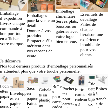
2
sur
Emballage
4
Emballage
Essentiels de
Emballages
alimentaire
d’expédition
déballage
pour la vente au
Servez plats,
Livrez chaque
Faites de
détail
boissons ou
commande à
chaque
Donnez à vos
gâteries avec
bon port tout
livraison une
produits
votre logo
en affichant
expérience
l’impact qu’ils
bien en vue.
votre marque.
inoubliable
méritent dans
pour vos
vos espaces de
clients.
vente.
Je découvre
Nos tout derniers produits d’emballage personnalisés
n’attendent plus que votre touche personnelle.
Diapositives
Nouveau
Nouveau
Nouveau prix bas
Nouveau
Nouveau
Nouveau
En rup
1
Étiq
Poch
à
Boîte
Sacs
Boîtes
Pochet
uett
Porte-
Gobele
ettes
2
s
en
Envelopp
à
tes
es à
cartes-
ts en
papie
sur
pour
papier
es en
tranch
pour
bijo
cadeau
plastiq
r
9
carte-
Faites
papier
e de
cartes-
ux
x à
ue
perso
cadea