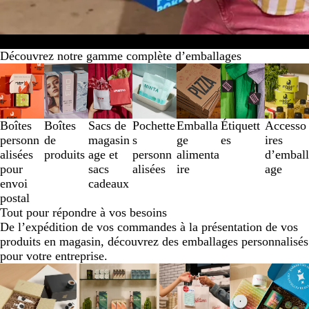
Tous les emballages
Nouveautés
Échantillons
Meilleures vente
Découvrez notre gamme complète d’emballages
Diapositives
1
à
3
Boîtes
Boîtes
Sacs de
Pochette
Emballa
Étiquett
Accesso
sur
personn
de
magasin
s
ge
es
ires
7
alisées
produits
age et
personn
alimenta
d’emball
pour
sacs
alisées
ire
age
envoi
cadeaux
postal
Tout pour répondre à vos besoins
De l’expédition de vos commandes à la présentation de vos
produits en magasin, découvrez des emballages personnalisés
pour votre entreprise.
Diapositives
1
à