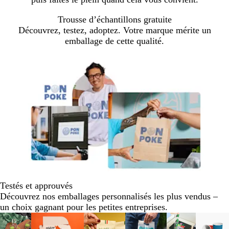
Trousse d’échantillons gratuite
Découvrez, testez, adoptez. Votre marque mérite un
emballage de cette qualité.
Testés et approuvés
Découvrez nos emballages personnalisés les plus vendus –
un choix gagnant pour les petites entreprises.
Diapositives
Nouvelles options
Nouveau prix bas
Nouveau prix bas
1