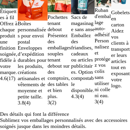
à
Ruban
Étiquett
2
Gobelets
d'embal
Pochettes
Sacs de
es à fil
sur
en
lage
tenant
magasinag
Boîtes
Offrez à
6
carton
auto-
debout
e sans anse
personnalisée
chaque
Aidez
adhésif
Présentez
Emballez
s pour envoi
produit
vos
Person
des
des
postal
une
clients à
nalisez
emballages
friandises,
Enveloppes
finition
transport
et
souples
cadeaux
d’expédition
soignée,
er leurs
protége
tenant
ou articles
durables pour
fidèle à
articles
z vos
debout sur
publicitair
les produits,
votre
tout en
colis
des
es. Option
créations
marque.
exposant
sans
comptoirs,
compostab
artisanales et
4.6
(
17
)
votre
utiliser
des tables
le
vêtements de
logo.
ni colle
et bien
disponible.
moyenne et
ni eau.
plus.
4.3
(
4
)
petite taille.
3
(
4
)
3
(
2
)
3.8
(
4
)
Des détails qui font la différence
Sublimez vos emballages personnalisés avec des accessoires
soignés jusque dans les moindres détails.