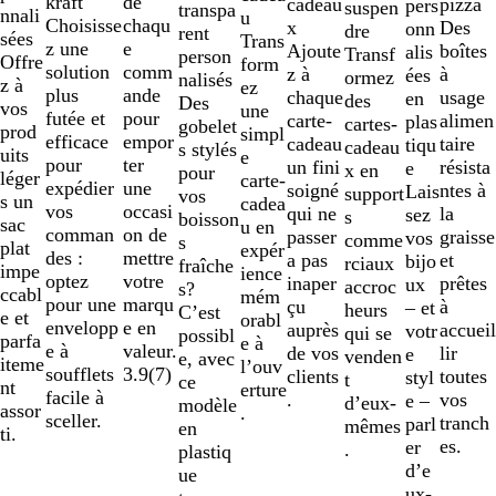
de
kraft
pizza
cadeau
pers
suspen
transpa
nnali
u
chaqu
Choisisse
Des
x
onn
dre
rent
sées
Trans
e
z une
boîtes
Ajoute
alis
Transf
person
Offre
form
comm
solution
à
z à
ées
ormez
nalisés
z à
ez
ande
plus
usage
chaque
en
des
Des
vos
une
pour
futée et
alimen
carte-
plas
cartes-
gobelet
prod
simpl
empor
efficace
taire
cadeau
tiqu
cadeau
s stylés
uits
e
ter
pour
résista
un fini
e
x en
pour
léger
carte-
une
expédier
ntes à
soigné
Lais
support
vos
s un
cadea
occasi
vos
la
qui ne
sez
s
boisson
sac
u en
on de
comman
graisse
passer
vos
comme
s
plat
expér
mettre
des :
et
a pas
bijo
rciaux
fraîche
impe
ience
votre
optez
prêtes
inaper
ux
accroc
s?
ccabl
mém
marqu
pour une
à
çu
– et
heurs
C’est
e et
orabl
e en
envelopp
accueil
auprès
votr
qui se
possibl
parfa
e à
valeur.
e à
lir
de vos
e
venden
e, avec
iteme
l’ouv
3.9
(
7
)
soufflets
toutes
clients
styl
t
ce
nt
erture
facile à
vos
.
e –
d’eux-
modèle
assor
.
sceller.
tranch
parl
mêmes
en
ti.
es.
er
.
plastiq
d’e
ue
ux-