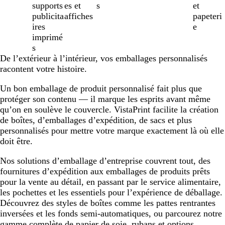
supports
es et
s
et
publicita
affiches
papeteri
ires
e
imprimé
s
De l’extérieur à l’intérieur, vos emballages personnalisés
racontent votre histoire.
Un bon emballage de produit personnalisé fait plus que
protéger son contenu — il marque les esprits avant même
qu’on en soulève le couvercle. VistaPrint facilite la création
de boîtes, d’emballages d’expédition, de sacs et plus
personnalisés pour mettre votre marque exactement là où elle
doit être.
Nos solutions d’emballage d’entreprise couvrent tout, des
fournitures d’expédition aux emballages de produits prêts
pour la vente au détail, en passant par le service alimentaire,
les pochettes et les essentiels pour l’expérience de déballage.
Découvrez des styles de boîtes comme les pattes rentrantes
inversées et les fonds semi-automatiques, ou parcourez notre
gamme complète de papier de soie, rubans et options