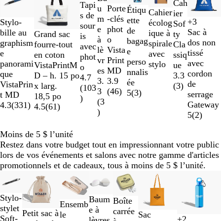
N
R
G
B
Cah
Tapi
Porte
u
à
Étiqu
R
B
V
N
Cahier
o
o
r
l
ier
s de
-clés
m
2
ette
+
3
Stylo-
o
l
e
o
écolog
i
u
i
e
Sof
sour
N
B
O
R
phot
e
sur
de
Sac à
bille au
u
e
r
i
ique à
N
N
r
g
s
u
Grand sac
ty
is
o
l
r
o
o
à
9
bagag
dos non
graphism
g
u
t
r
spirale
o
a
e
fourre-tout
Cla
avec
i
e
a
u
Vista
lè
e
tissé
e
e
avec
i
t
en coton
ssiq
phot
r
u
n
g
Print
vr
perso
avec
panorami
stylo
r
u
VistaPrintM
ue
o
r
g
e
MD
es
nnalis
cordon
que
à
r
D – h. 15 po
3.3
4.7
o
e
3.9
3.
ée
de
VistaPrin
d
e
x larg.
(
3
)
(
103
i
(
46
)
3
5
(
3
)
serrage
t MD
e
18,5 po
)
(
3
Gateway
4.3
(
331
)
u
4.5
(
61
)
)
5
(
2
)
x
t
Moins de 5 $ l’unité
o
Restez dans votre budget tout en impressionnant votre public
n
lors de vos événements et salons avec notre gamme d'articles
s
promotionnels et de cadeaux, tous à moins de 5 $ l’unité.
Diapositives
Nouveau
Nouveau
Nouveau
1
à
R
T
B
N
Stylo-
O
A
Baum
B
N
A
O
Boîte
B
B
Ensemb
2
o
a
l
o
stylet
r
r
e à
l
o
r
r
carrée
Petit sac à
N
B
B
R
e
l
Sac
le
sur
u
u
e
i
Soft-
+
2
g
lèvres