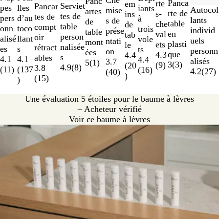
à
Panc
Panca
rte
em
Serviet
Pancar
pes
lles
iants
Autocol
mise
2
artes
rte de
s-
ins
tes de
tes de
pers
d’au
à
lants
s de
sur
de
table
che
de
table
compt
onn
toco
trois
individ
prése
11
table
en
val
tab
person
oir
alisé
llant
vole
uels
ntati
mont
plasti
ets
le
nalisée
rétract
es
s
ts
personn
on
ées
que
4.3
4.4
s
ables
4.1
4.1
4.4
alisés
3.7
5
(
1
)
3
(
3
)
(
9
)
(
20
4.9
(
8
)
3.8
(
11
)
(
137
(
16
)
4.2
(
27
)
(
40
)
)
(
15
)
)
Une évaluation 5 étoiles pour le baume à lèvres
– Acheteur vérifié
Voir ce baume à lèvres