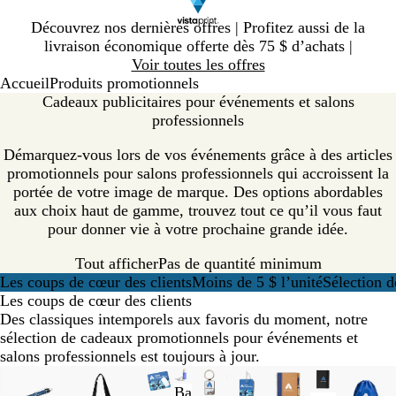
Diapositive
Découvrez nos dernières offres | Profitez aussi de la
1
livraison économique offerte dès 75 $ d’achats |
sur
Voir toutes les offres
1
Accueil
Produits promotionnels
Cadeaux publicitaires pour événements et salons
professionnels
Démarquez-vous lors de vos événements grâce à des articles
promotionnels pour salons professionnels qui accroissent la
portée de votre image de marque. Des options abordables
aux choix haut de gamme, trouvez tout ce qu’il vous faut
pour donner vie à votre prochaine grande idée.
Tout afficher
Pas de quantité minimum
Les coups de cœur des clients
Moins de 5 $ l’unité
Sélection d
Les coups de cœur des clients
Des classiques intemporels aux favoris du moment, notre
sélection de cadeaux promotionnels pour événements et
salons professionnels est toujours à jour.
Diapositives
Nouvelles options
Nouvelles options
Nouvelles options
Nouveau
Nouveau
Ba
1