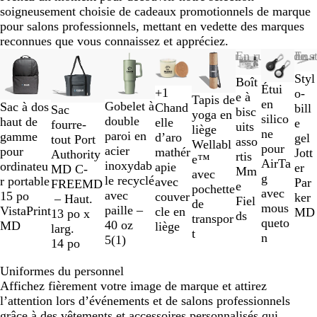
soigneusement choisie de cadeaux promotionnels de marque
pour salons professionnels, mettant en vedette des marques
reconnues que vous connaissez et appréciez.
Diapositives
Nouvelles options
Nouveau
Nouveau
En rupture de s
Nouveau
En r
1
C
C
Styl
A
O
Boît
à
Étui
+
1
o
o
o-
r
r
e à
R
C
V
B
Tapis de
2
en
V
B
N
B
G
N
B
Gobelet à
Sac à dos
Chand
r
r
bill
S
D
T
Sac
g
bisc
o
r
e
r
yoga en
sur
silico
e
l
o
l
r
o
l
double
haut de
elle
p
p
e
t
e
r
fourre-
e
uits
u
è
r
u
liège
8
ne
r
e
i
a
i
i
e
paroi en
gamme
d’aro
s
s
gel
e
e
u
tout Port
n
asso
g
m
t
n
Wellabl
pour
t
u
r
n
s
r
u
acier
pour
mathér
g
g
Jott
e
p
e
Authority
t
rtis
e
e
e™
AirTa
e
M
c
inoxydab
ordinateu
apie
r
r
er
l
B
N
MD C-
Mm
i
avec
g
a
le recyclé
r portable
avec
i
i
Par
G
l
a
FREEMD
e
v
pochette
avec
r
avec
15 po
couver
s
s
ker
r
a
v
– Haut.
Fiel
o
de
mous
i
paille –
VistaPrint
cle en
a
a
MD
e
c
y
13 po x
ds
i
transpor
queto
n
40 oz
MD
liège
c
c
y
k
larg.
r
t
n
e
5
(
1
)
i
i
14 po
e
e
e
r
r
Uniformes du personnel
i
i
Affichez fièrement votre image de marque et attirez
n
n
l’attention lors d’événements et de salons professionnels
o
o
grâce à des vêtements et accessoires personnalisés qui