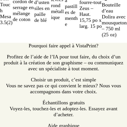
a
i
g
à
cordon de
T
R
O
B
o
l
l
o
i
e
fourre-tout
d’usten
7
g
p
u
r
Touc
Bouteille
e
rond
n
r
e
pastill
serrage en
r
o
r
l
i
e
a
u
g
u
Zeus –
siles en
e
e
e
h
d’eau
n
métall
c
n
es de
mélange
a
u
a
e
r
u
n
g
e
g
Haut.
paille
Mesa
Dolira avec
t
ique
t
menth
de coton
n
g
n
u
r
c
e
i
15,75 po x
de blé
3.5
(
2
)
mousqueton
e
s
e
g
r
o
v
larg. 15 po
– 750 ml
p
e
o
i
r
(25 oz)
a
i
é
r
Pourquoi faire appel à VistaPrint?
e
n
Profitez de l’aide de l’IA pour tout faire, du choix d’un
t
produit à la création de son graphisme – ou communiquez
avec un spécialiste à tout moment.
Choisir un produit, c’est simple
Vous ne savez pas ce qui convient le mieux? Nous vous
accompagnons dans votre choix.
Échantillons gratuits
Voyez-les, touchez-les et adoptez-les. Essayez avant
d’acheter.
Aide graphique