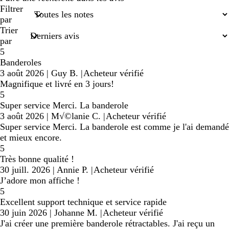
saisies
Filtrer
de
par
recherche
Trier
par
5
Banderoles
3 août 2026
|
Guy B.
|
Acheteur vérifié
Magnifique et livré en 3 jours!
5
Super service Merci. La banderole
3 août 2026
|
M√©lanie C.
|
Acheteur vérifié
Super service Merci. La banderole est comme je l'ai demandé
et mieux encore.
5
Très bonne qualité !
30 juill. 2026
|
Annie P.
|
Acheteur vérifié
J’adore mon affiche !
5
Excellent support technique et service rapide
30 juin 2026
|
Johanne M.
|
Acheteur vérifié
J'ai créer une première banderole rétractables. J'ai reçu un