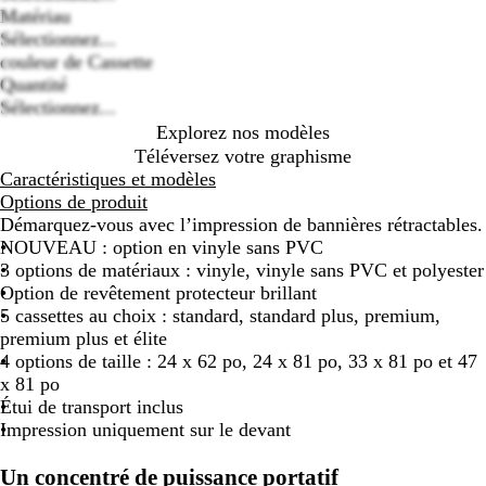
Loading
Matériau
options
Sélectionnez...
couleur de Cassette
A
A
Quantité
l
l
Sélectionnez...
u
u
Explorez nos modèles
m
m
Téléversez votre graphisme
i
i
Caractéristiques et modèles
n
n
Options de produit
i
i
Démarquez-vous avec l’impression de bannières rétractables.
u
u
NOUVEAU : option en vinyle sans PVC
m
m
3 options de matériaux : vinyle, vinyle sans PVC et polyester
a
Option de revêtement protecteur brillant
r
n
5 cassettes au choix : standard, standard plus, premium,
g
o
premium plus et élite
e
i
4 options de taille : 24 x 62 po, 24 x 81 po, 33 x 81 po et 47
n
r
x 81 po
t
Étui de transport inclus
é
Impression uniquement sur le devant
Un concentré de puissance portatif