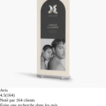
Avis
164
4.5
(
164
)
avis
Noté par 164 clients
Mes