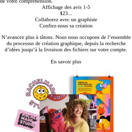
de votre compréhension.
Affichage des avis
1-5
1
2
3
Accéder
Accéder
Accéder
Collaborez avec un graphiste
à
à
à
Confiez-nous sa création
la
la
la
page
page
page
N’avancez plus à tâtons. Nous nous occupons de l’ensemble
du processus de création graphique, depuis la recherche
d’idées jusqu’à la livraison des fichiers sur votre compte.
En savoir plus