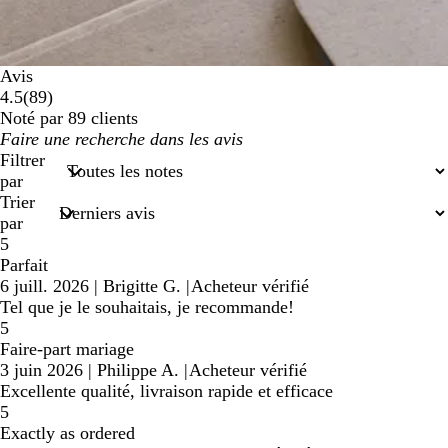
Avis
89
4.5
(
89
)
avis
Noté par 89 clients
Mes
saisies
Filtrer
de
par
recherche
Trier
par
5
Parfait
6 juill. 2026
|
Brigitte G.
|
Acheteur vérifié
Tel que je le souhaitais, je recommande!
5
Faire-part mariage
3 juin 2026
|
Philippe A.
|
Acheteur vérifié
Excellente qualité, livraison rapide et efficace
5
Exactly as ordered