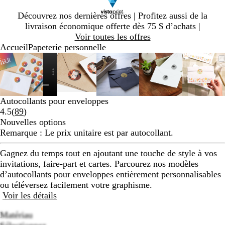
Diapositive
Découvrez nos dernières offres | Profitez aussi de la
1
livraison économique offerte dès 75 $ d’achats |
sur
Voir toutes les offres
1
Accueil
Papeterie personnelle
Diapositive
Image
Zoomé
Utilisez
Cliquez
Image
Zoomé
Utilisez
Cliquez
Image
Zoomé
Utilisez
Cliquez
Image
Zoomé
Utilisez
Cliquez
Imag
Zoom
Utilis
Cliqu
1
zoomable
à
les
pour
zoomable
à
les
pour
zoomable
à
les
pour
zoomable
à
les
pour
zooma
à
les
pour
sur
minimum
touches
agrandir
minimum
touches
agrandir
minimum
touches
agrandir
minimum
touches
agrandir
mini
touch
agran
6
« plus »
« plus »
« plus »
« plus »
« plus
et
et
et
et
et
Autocollants pour enveloppes
« moins »
« moins »
« moins »
« moins »
« moi
Lire
4.5
(
89
)
pour
pour
pour
pour
pour
les
Nouvelles options
zoomer,
zoomer,
zoomer,
zoomer,
zoome
89 avis
Remarque : Le prix unitaire est par autocollant.
et
et
et
et
et
les
les
les
les
les
Gagnez du temps tout en ajoutant une touche de style à vos
touches
touches
touches
touches
touch
invitations, faire-part et cartes. Parcourez nos modèles
fléchées
fléchées
fléchées
fléchées
fléch
d’autocollants pour enveloppes entièrement personnalisables
pour
pour
pour
pour
pour
ou téléversez facilement votre graphisme.
panoramiser
panoramiser
panoramiser
panoramiser
panor
Voir les détails
Matériau