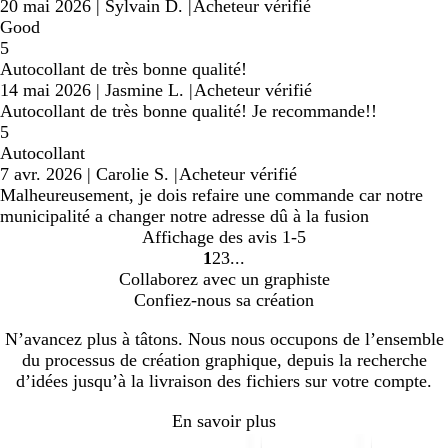
20 mai 2026
|
Sylvain D.
|
Acheteur vérifié
Good
5
Autocollant de très bonne qualité!
14 mai 2026
|
Jasmine L.
|
Acheteur vérifié
Autocollant de très bonne qualité! Je recommande!!
5
Autocollant
7 avr. 2026
|
Carolie S.
|
Acheteur vérifié
Malheureusement, je dois refaire une commande car notre
municipalité a changer notre adresse dû à la fusion
Affichage des avis
1-5
1
2
3
Accéder
Accéder
Accéder
Collaborez avec un graphiste
à
à
à
Confiez-nous sa création
la
la
la
page
page
page
N’avancez plus à tâtons. Nous nous occupons de l’ensemble
du processus de création graphique, depuis la recherche
d’idées jusqu’à la livraison des fichiers sur votre compte.
En savoir plus