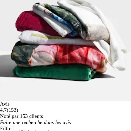
Avis
153
4.7
(
153
)
avis
Noté par 153 clients
Mes
saisies
Filtrer