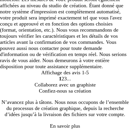
affichées au niveau du studio de création. Étant donné que
notre système d'impression est complètement automatisé,
votre produit sera imprimé exactement tel que vous l'avez
conçu et approuvé et en fonction des options choisies
(format, orientation, etc.). Nous vous recommandons de
toujours vérifier les caractéristiques et les détails de vos
articles avant la confirmation de vos commandes. Vous
pouvez aussi nous contacter pour toute demande
d'information ou de vérification en temps réel. Nous serions
ravis de vous aider. Nous demeurons à votre entière
disposition pour toute assistance supplémentaire.
Affichage des avis
1-5
1
2
3
Accéder
Accéder
Accéder
Collaborez avec un graphiste
à
à
à
Confiez-nous sa création
la
la
la
page
page
page
N’avancez plus à tâtons. Nous nous occupons de l’ensemble
du processus de création graphique, depuis la recherche
d’idées jusqu’à la livraison des fichiers sur votre compte.
En savoir plus