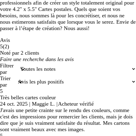
professionnels afin de créer un style totalement original pour
votre 4.2" x 5.5" Cartes postales. Quels que soient vos
besoins, nous sommes là pour les concrétiser, et nous ne
nous estimerons satisfaits que lorsque vous le serez. Envie de
passer à l’étape de création? Nous aussi!
Avis
2
5
(
2
)
avis
Noté par 2 clients
Mes
saisies
Filtrer
de
par
recherche
Trier
par
5
Très belles cartes couleur
24 oct. 2025
|
Maggie L.
|
Acheteur vérifié
J'avais une petite crainte sur le rendu des couleurs, comme
c'est des impressions pour remercier les clients, mais je dois
dire que je suis vraiment satisfaite du résultat. Mes cartons
sont vraiment beaux avec mes images.
5