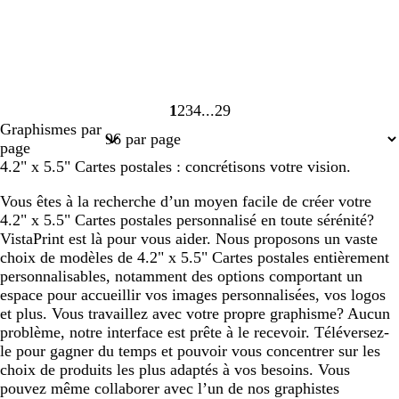
1
2
3
4
29
Page
Page
Page
Page
Page
Graphismes par
1
2
3
4
29
page
4.2" x 5.5" Cartes postales : concrétisons votre vision.
Vous êtes à la recherche d’un moyen facile de créer votre
4.2" x 5.5" Cartes postales personnalisé en toute sérénité?
VistaPrint est là pour vous aider. Nous proposons un vaste
choix de modèles de 4.2" x 5.5" Cartes postales entièrement
personnalisables, notamment des options comportant un
espace pour accueillir vos images personnalisées, vos logos
et plus. Vous travaillez avec votre propre graphisme? Aucun
problème, notre interface est prête à le recevoir. Téléversez-
le pour gagner du temps et pouvoir vous concentrer sur les
choix de produits les plus adaptés à vos besoins. Vous
pouvez même collaborer avec l’un de nos graphistes