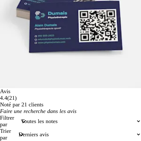
Avis
21
4.4
(
21
)
avis
Noté par 21 clients
Mes
saisies
Filtrer
de
par
recherche
Trier
par