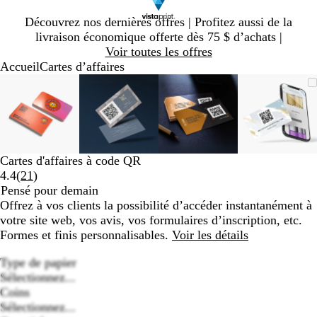
Diapositive
Découvrez nos dernières offres | Profitez aussi de la
1
livraison économique offerte dès 75 $ d’achats |
sur
Voir toutes les offres
1
Accueil
Cartes d’affaires
Diapositive
Image
Zoomé
Utilisez
Cliquez
Image
Zoomé
Utilisez
Cliquez
Image
Zoomé
Utilisez
Cliquez
Image
Zoomé
Utilisez
Cliquez
1
zoomable
à
les
pour
zoomable
à
les
pour
zoomable
à
les
pour
zoomab
à
les
pour
sur
minimum
touches
agrandir
minimum
touches
agrandir
minimum
touches
agrandir
minim
touches
agrandi
4
« plus »
« plus »
« plus »
« plus 
et
et
et
et
« moins »
« moins »
« moins »
« moins
Cartes d'affaires à code QR
pour
pour
pour
pour
Lire
4.4
(
21
)
zoomer,
zoomer,
zoomer,
zoomer
les
Pensé pour demain
et
et
et
et
21 avis
Offrez à vos clients la possibilité d’accéder instantanément à
les
les
les
les
votre site web, vos avis, vos formulaires d’inscription, etc.
touches
touches
touches
touches
Formes et finis personnalisables.
Voir les détails
fléchées
fléchées
fléchées
fléchée
pour
pour
pour
pour
Type de papier
panoramiser
panoramiser
panoramiser
panoram
Sélectionnez...
Coins
Sélectionnez...