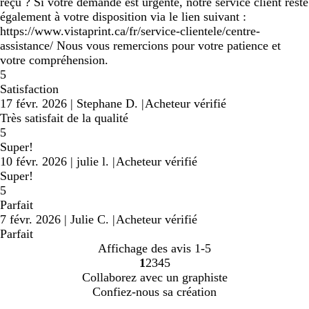
reçu ? Si votre demande est urgente, notre service client reste
également à votre disposition via le lien suivant :
https://www.vistaprint.ca/fr/service-clientele/centre-
assistance/ Nous vous remercions pour votre patience et
votre compréhension.
5
Satisfaction
17 févr. 2026
|
Stephane D.
|
Acheteur vérifié
Très satisfait de la qualité
5
Super!
10 févr. 2026
|
julie l.
|
Acheteur vérifié
Super!
5
Parfait
7 févr. 2026
|
Julie C.
|
Acheteur vérifié
Parfait
Affichage des avis
1-5
1
2
3
4
5
Accéder
Accéder
Accéder
Accéder
Accéder
Collaborez avec un graphiste
à
à
à
à
à
Confiez-nous sa création
la
la
la
la
la