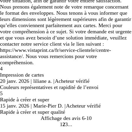
votre situation, afin de garantir votre entière satisfaction.
Nous prenons également note de votre remarque concernant
le format des enveloppes. Nous tenons à vous informer que
leurs dimensions sont légèrement supérieures afin de garantir
qu’elles conviennent parfaitement aux cartes. Merci pour
votre compréhension à ce sujet. Si votre demande est urgente
et que vous avez besoin d’une solution immédiate, veuillez
contacter notre service client via le lien suivant :
https://www.vistaprint.ca/fr/service-clientele/centre-
assistance/. Nous vous remercions pour votre
compréhension.
4
Impression de cartes
20 janv. 2026
|
liliane a.
|
Acheteur vérifié
Couleurs représentatives et rapidité de l’envoi
5
Rapide à créer et super
15 janv. 2026
|
Marie-Pier D.
|
Acheteur vérifié
Rapide à créer et super qualité
Affichage des avis
6-10
1
2
3
Accéder
Accéder
Accéder