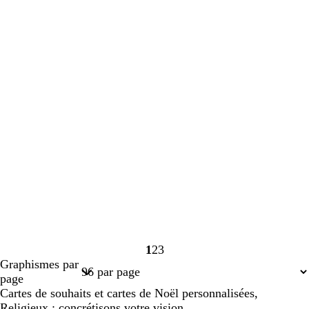
1
2
3
Page
Page
Page
Graphismes par
1
2
3
page
Cartes de souhaits et cartes de Noël personnalisées,
Religieux : concrétisons votre vision.