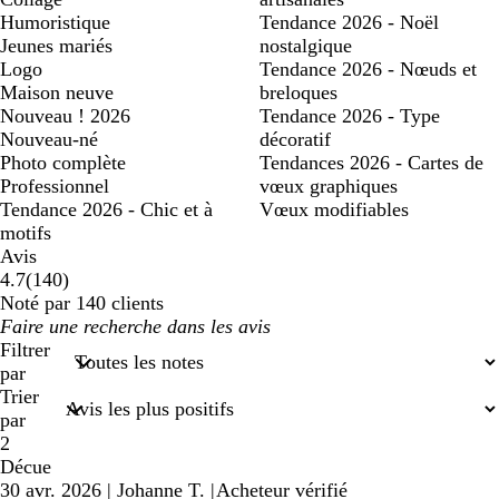
Humoristique
Tendance 2026 - Noël
Jeunes mariés
nostalgique
Logo
Tendance 2026 - Nœuds et
Maison neuve
breloques
Nouveau ! 2026
Tendance 2026 - Type
Nouveau-né
décoratif
Photo complète
Tendances 2026 - Cartes de
Professionnel
vœux graphiques
Tendance 2026 - Chic et à
Vœux modifiables
motifs
Avis
140
4.7
(
140
)
avis
Noté par 140 clients
Mes
saisies
Filtrer
de
par
recherche
Trier
par
2
Décue
30 avr. 2026
|
Johanne T.
|
Acheteur vérifié