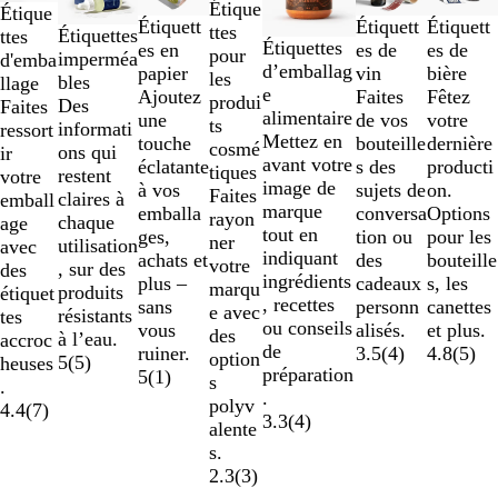
à
Étique
Étique
2
Étiquett
Étiquett
Étiquett
ttes
Étiquettes
ttes
sur
Étiquettes
es de
es de
es en
pour
imperméa
d'emba
7
d’emballag
bière
vin
papier
les
bles
llage
e
Fêtez
Faites
Ajoutez
produi
Des
Faites
alimentaire
votre
de vos
une
ts
informati
ressort
Mettez en
dernière
bouteille
touche
cosmé
ons qui
ir
avant votre
producti
s des
éclatante
tiques
restent
votre
image de
on.
sujets de
à vos
Faites
claires à
emball
marque
Options
conversa
emballa
rayon
chaque
age
tout en
pour les
tion ou
ges,
ner
utilisation
avec
indiquant
bouteille
des
achats et
votre
, sur des
des
ingrédients
s, les
cadeaux
plus –
marqu
produits
étiquet
, recettes
canettes
personn
sans
e avec
résistants
tes
ou conseils
et plus.
alisés.
vous
des
à l’eau.
accroc
de
4.8
(
5
)
3.5
(
4
)
ruiner.
option
5
(
5
)
heuses
préparation
5
(
1
)
s
.
.
polyv
4.4
(
7
)
3.3
(
4
)
alente
s.
2.3
(
3
)