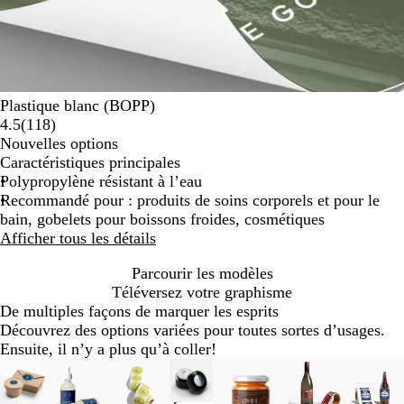
Plastique blanc (BOPP)
118 avis
4.5
(
118
)
Nouvelles options
Caractéristiques principales
Polypropylène résistant à l’eau
Recommandé pour : produits de soins corporels et pour le
bain, gobelets pour boissons froides, cosmétiques
Afficher tous les détails
Parcourir les modèles
Téléversez votre graphisme
De multiples façons de marquer les esprits
Découvrez des options variées pour toutes sortes d’usages.
Ensuite, il n’y a plus qu’à coller!
Diapositives
Nouveau
Nouveau
Nouveau
Nouveau
Nouveau
1