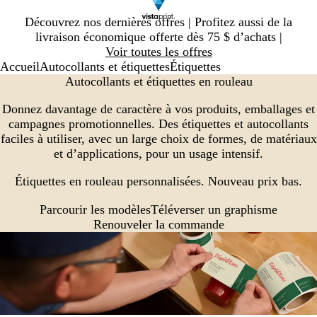
Diapositive
Découvrez nos dernières offres | Profitez aussi de la
1
livraison économique offerte dès 75 $ d’achats |
sur
Voir toutes les offres
1
Accueil
Autocollants et étiquettes
Étiquettes
Autocollants et étiquettes en rouleau
Donnez davantage de caractère à vos produits, emballages et
campagnes promotionnelles. Des étiquettes et autocollants
faciles à utiliser, avec un large choix de formes, de matériaux
et d’applications, pour un usage intensif.
Étiquettes en rouleau personnalisées. Nouveau prix bas.
Parcourir les modèles
Téléverser un graphisme
Renouveler la commande