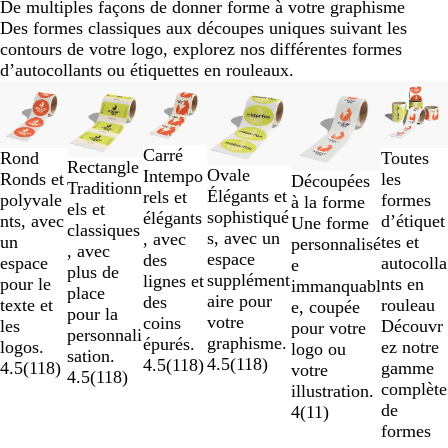
De multiples façons de donner forme à votre graphisme
Des formes classiques aux découpes uniques suivant les
contours de votre logo, explorez nos différentes formes
d’autocollants ou étiquettes en rouleaux.
Diapositives
Nouveau
1
à
2
Carré
Toutes
Rond
Rectangle
sur
Ovale
Intempo
les
Ronds et
Découpées
Traditionn
6
Élégants et
rels et
formes
polyvale
à la forme
els et
sophistiqué
élégants
d’étiquet
nts, avec
Une forme
classiques
s, avec un
, avec
tes et
un
personnalisé
, avec
espace
des
autocolla
espace
e
plus de
supplément
lignes et
nts en
pour le
immanquabl
place
aire pour
des
rouleau
texte et
e, coupée
pour la
votre
coins
Découvr
les
pour votre
personnali
graphisme.
épurés.
ez notre
logos.
logo ou
sation.
4.5
(
118
)
4.5
(
118
)
gamme
4.5
(
118
)
votre
4.5
(
118
)
complète
illustration.
de
4
(
11
)
formes