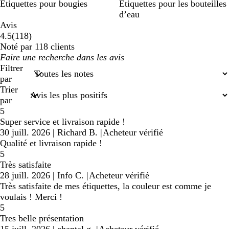
Étiquettes pour bougies
Étiquettes pour les bouteilles
d’eau
Avis
118
4.5
(
118
)
avis
Noté par 118 clients
Mes
saisies
Filtrer
de
par
recherche
Trier
par
5
Super service et livraison rapide !
30 juill. 2026
|
Richard B.
|
Acheteur vérifié
Qualité et livraison rapide !
5
Très satisfaite
28 juill. 2026
|
Info C.
|
Acheteur vérifié
Très satisfaite de mes étiquettes, la couleur est comme je
voulais ! Merci !
5
Tres belle présentation