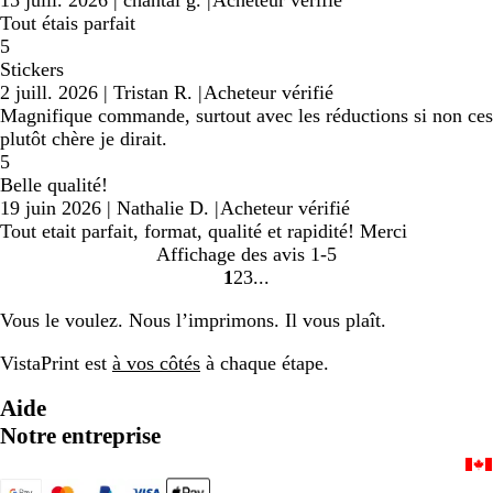
15 juill. 2026
|
chantal g.
|
Acheteur vérifié
Tout étais parfait
5
Stickers
2 juill. 2026
|
Tristan R.
|
Acheteur vérifié
Magnifique commande, surtout avec les réductions si non ces
plutôt chère je dirait.
5
Belle qualité!
19 juin 2026
|
Nathalie D.
|
Acheteur vérifié
Tout etait parfait, format, qualité et rapidité! Merci
Affichage des avis
1-5
1
2
3
Accéder
Accéder
Accéder
à
à
à
Vous le voulez. Nous l’imprimons. Il vous plaît.
la
la
la
page
page
page
VistaPrint est
à vos côtés
à chaque étape.
Aide
Notre entreprise