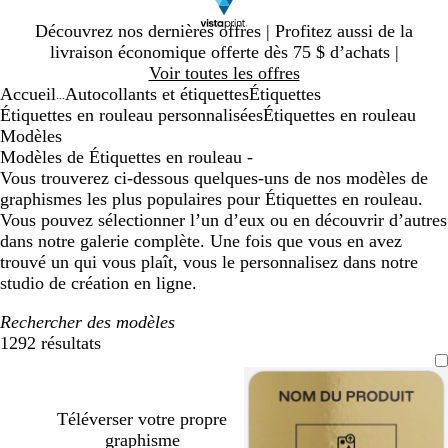
Diapositive
Découvrez nos dernières offres | Profitez aussi de la
1
livraison économique offerte dès 75 $ d’achats |
sur
Voir toutes les offres
1
Accueil
Autocollants et étiquettes
Étiquettes
...
Étiquettes en rouleau personnalisées
Étiquettes en rouleau
Modèles
Modèles de Étiquettes en rouleau -
Vous trouverez ci-dessous quelques-uns de nos modèles de
graphismes les plus populaires pour Étiquettes en rouleau.
Vous pouvez sélectionner l’un d’eux ou en découvrir d’autres
dans notre galerie complète. Une fois que vous en avez
trouvé un qui vous plaît, vous le personnalisez dans notre
studio de création en ligne.
Rechercher des modèles
1292 résultats
Filtres
Téléverser votre propre
graphisme