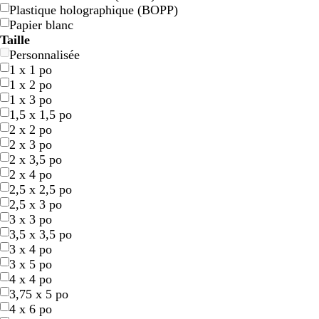
Plastique holographique (BOPP)
n
b
r
b
n
b
b
b
m
b
Papier blanc
o
l
o
l
o
l
l
l
a
l
Taille
i
e
s
a
i
a
a
e
u
e
Personnalisée
r
u
e
n
r
n
n
u
v
u
1 x 1 po
f
c
c
c
f
e
s
1 x 2 po
o
o
a
1 x 3 po
n
n
r
1,5 x 1,5 po
c
c
c
2 x 2 po
é
é
e
2 x 3 po
l
2 x 3,5 po
l
2 x 4 po
e
2,5 x 2,5 po
2,5 x 3 po
r
b
t
b
b
g
j
g
m
a
3 x 3 po
o
l
e
l
l
r
a
r
a
c
3,5 x 3,5 po
s
e
r
e
a
i
u
i
u
i
3 x 4 po
e
u
r
u
n
s
n
s
v
e
3 x 5 po
s
e
f
c
f
e
f
e
r
4 x 4 po
a
c
o
o
o
f
3,75 x 5 po
r
u
n
n
n
o
4 x 6 po
c
i
c
c
c
n