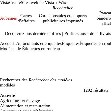
VistaCreate
Sites web de Vista x Wix
Pancar
Cartes
Cartes postales et supports
Aubaines
bandero
d’affaires
publicitaires imprimés
affic
Diapositive
Découvrez nos dernières offres | Profitez aussi de la livra
1
sur
Accueil
Autocollants et étiquettes
Étiquettes
Étiquettes en rou
1
...
Modèles de Étiquettes en rouleau -
Rechercher des
modèles
1292 résultats
Filtres
Activité
Agriculture et élevage
Alimentation et restauration