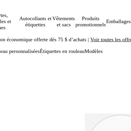
tes,
Autocollants et
Vêtements
Produits
les et
Emballages
étiquettes
et sacs
promotionnels
hes
ison économique offerte dès 75 $ d’achats |
Voir toutes les offr
leau personnalisées
Étiquettes en rouleau
Modèles