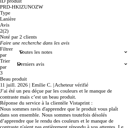
ID produit
PRD-HKIZUNOZW
Type
Lanière
Avis
2
2
(
2
)
avis
Noté par 2 clients
Mes
saisies
Filtrer
de
par
recherche
Trier
par
3
Beau produit
11 juill. 2026
|
Emilie C.
|
Acheteur vérifié
J’ai été un peu déçue par les couleurs et le manque de
contraste mais c’est un beau produit.
Réponse du service à la clientèle Vistaprint :
Nous sommes ravis d'apprendre que le produit vous plaît
dans son ensemble. Nous sommes toutefois désolés
d’apprendre que le rendu des couleurs et le manque de
contraste n'aient pas entièrement répondu à vos attentes. Le