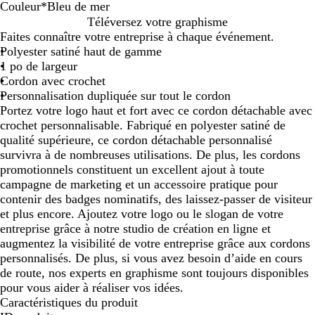
Couleur
*
Bleu de mer
T
R
B
V
R
N
G
G
B
B
B
B
T
V
V
O
O
J
J
M
R
F
B
Téléversez votre graphisme
o
o
r
i
o
o
r
r
l
l
l
l
u
e
e
r
r
a
a
a
o
r
l
Faites connaître votre entreprise à chaque événement.
u
u
i
o
u
i
i
i
e
e
e
e
r
r
r
a
a
u
u
g
s
a
a
Polyester satiné haut de gamme
r
g
q
l
g
r
s
s
u
u
u
u
q
t
t
n
n
n
n
e
e
m
n
1 po de largeur
b
e
u
e
e
m
f
m
o
d
p
r
u
f
v
g
g
e
e
n
b
c
Cordon avec crochet
i
r
e
t
b
a
o
o
c
e
l
o
o
o
i
e
e
p
b
t
o
Personnalisation dupliquée sur tout le cordon
l
o
t
p
o
t
n
y
é
m
o
y
i
r
f
v
â
o
a
i
Portez votre logo haut et fort avec ce cordon détachable avec
l
y
t
r
r
c
e
a
e
n
a
s
ê
i
l
u
s
crochet personnalisable. Fabriqué en polyester satiné de
o
a
e
o
d
é
n
n
r
g
l
e
t
f
e
t
e
qualité supérieure, ce cordon détachable personnalisé
n
l
f
e
é
o
survivra à de nombreuses utilisations. De plus, les cordons
d
o
a
e
n
promotionnels constituent un excellent ajout à toute
e
n
u
d
campagne de marketing et un accessoire pratique pour
c
d
x
’
contenir des badges nominatifs, des laissez-passer de visiteur
a
o
et plus encore. Ajoutez votre logo ou le slogan de votre
r
r
entreprise grâce à notre studio de création en ligne et
a
augmentez la visibilité de votre entreprise grâce aux cordons
m
personnalisés. De plus, si vous avez besoin d’aide en cours
e
de route, nos experts en graphisme sont toujours disponibles
l
pour vous aider à réaliser vos idées.
Caractéristiques du produit