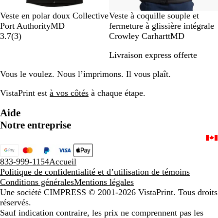
N
G
B
N
G
Veste en polar doux Collective
Veste à coquille souple et
o
r
l
o
r
Port AuthorityMD
fermeture à glissière intégrale
i
a
e
3
i
i
3.7
(
3
)
Crowley CarharttMD
r
p
u
r
s
Livraison express offerte
i
h
m
a
a
n
i
a
v
n
Vous le voulez. Nous l’imprimons. Il vous plaît.
t
t
r
i
t
e
e
i
s
h
VistaPrint est
à vos côtés
à chaque étape.
n
n
r
s
e
a
Aide
e
r
c
Notre entreprise
i
i
v
t
i
e
è
833-999-1154
Accueil
r
Politique de confidentialité et d’utilisation de témoins
e
Conditions générales
Mentions légales
Une société CIMPRESS
© 2001-2026 VistaPrint. Tous droits
réservés.
Sauf indication contraire, les prix ne comprennent pas les