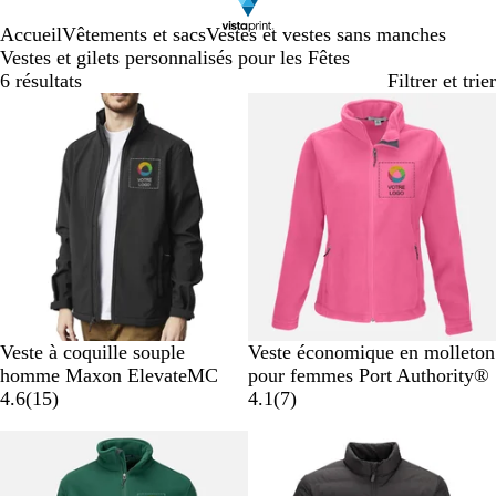
Accueil
Vêtements et sacs
Vestes et vestes sans manches
Vestes et gilets personnalisés pour les Fêtes
6 résultats
Filtrer et trier
Succès de vente
N
R
G
B
B
F
B
R
B
V
Veste à coquille souple
Veste économique en molleton
o
o
r
l
l
l
l
o
o
e
homme Maxon ElevateMC
pour femmes Port Authority®
i
u
i
e
e
1
e
e
u
r
r
7
4.6
(
15
)
4.1
(
7
)
r
g
s
u
u
5
u
u
g
d
t
Nouvelles options
Nouvelles options
e
c
m
r
m
e
e
f
a
y
a
a
r
a
f
a
o
v
a
r
v
o
r
r
u
r
i