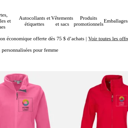
tes,
Autocollants et
Vêtements
Produits
les et
Emballages
étiquettes
et sacs
promotionnels
hes
ison économique offerte dès 75 $ d’achats |
Voir toutes les offr
s personnalisées pour femme
er aux résultats filtrés