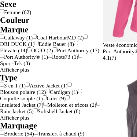
Sexe
Femme
(
62
)
Couleur
B
B
B
G
J
N
O
R
R
V
V
Marque
l
l
r
r
a
o
r
o
o
e
i
Callaway
(
1
)
Coal HarbourMD
(
2
)
a
e
u
i
u
i
a
s
u
r
o
DRI DUCK
(
1
)
Eddie Bauer
(
8
)
F
B
R
B
V
Veste économi
n
u
n
s
n
r
n
e
g
t
l
Elevate
(
14
)
OGIO
(
2
)
Port Authority
(
17
)
l
l
o
o
e
Port Authority
c
/
e
g
e
e
Port Authority®
(
1
)
Roots73
(
1
)
e
e
u
r
r
7
4.1
(
7
)
a
/
e
t
Sport-Tek
(
3
)
u
u
g
d
t
r
o
Marque
Afficher plus
r
m
e
e
f
a
g
r
choix
Type
r
a
f
a
o
v
e
o
r
r
u
r
i
n
3 en 1
(
1
)
Active Jacket
(
1
)
s
i
a
x
ê
s
t
Blouson polaire
(
12
)
Cardigan
(
1
)
e
n
n
t
Coquille souple
(
1
)
Gilet
(
9
)
e
c
Insulated Jacket
(
7
)
Molleton et tricots
(
2
)
Rain Jacket
(
5
)
Softshell Jacket
(
8
)
Type
Afficher plus
choix
Marquage
Broderie
(
54
)
Transfert à chaud
(
9
)