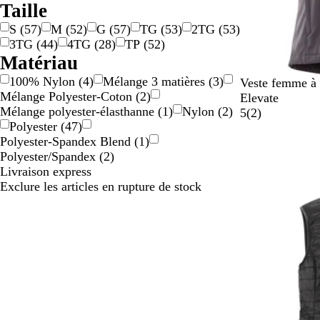
Taille
S
(
57
)
M
(
52
)
G
(
57
)
TG
(
53
)
2TG
(
53
)
3TG
(
44
)
4TG
(
28
)
TP
(
52
)
Matériau
100% Nylon
(
4
)
Mélange 3 matières
(
3
)
G
M
N
Veste femme à 
Mélange Polyester-Coton
(
2
)
r
a
o
Elevate
Mélange polyester-élasthanne
(
1
)
Nylon
(
2
)
i
r
i
2
5
(
2
)
Polyester
(
47
)
s
i
r
Polyester-Spandex Blend
(
1
)
f
n
a
Polyester/Spandex
(
2
)
o
e
v
Livraison express
n
i
Exclure les articles en rupture de stock
c
s
é