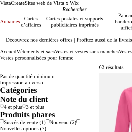
VistaCreate
Sites web de Vista x Wix
Pancar
Cartes
Cartes postales et supports
Aubaines
bandero
d’affaires
publicitaires imprimés
affic
Diapositive
Découvrez nos dernières offres | Profitez aussi de la livra
1
sur
Accueil
Vêtements et sacs
Vestes et vestes sans manches
Veste
1
Vestes personnalisées pour femme
Pass
62 résultats
Pas de quantité minimum
Impression au verso
Catégories
Note du client
4 et plus
3 et plus
Produits phares
Succès de vente
(
1
)
Nouveau
(
2
)
Nouvelles options
(
7
)