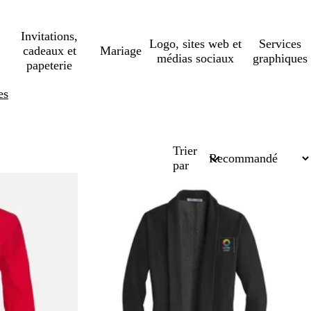
Invitations,
Logo, sites web et
Services
cadeaux et
Mariage
médias sociaux
graphiques
papeterie
es
Trier
par
Succès de vente