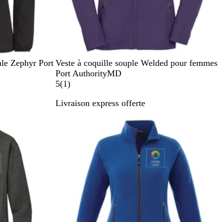
V
G
B
N
ale Zephyr Port
Veste à coquille souple Welded pour femmes
i
r
l
o
Port AuthorityMD
o
i
e
i
1
5
(
1
)
l
s
u
r
Livraison express offerte
e
a
t
v
i
s