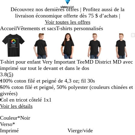
Diapositive
Découvrez nos dernières offres | Profitez aussi de la
1
livraison économique offerte dès 75 $ d’achats |
sur
Voir toutes les offres
1
Accueil
Vêtements et sacs
T-shirts personnalisés
Diapositive
Image
Zoomé
Utilisez
Cliquez
Image
Zoomé
Utilisez
Cliquez
Image
Zoomé
Utilisez
Cliquez
Image
Zoomé
Utilisez
Cliquez
Image
Zoom
Utilis
Cliqu
1
zoomable
à
les
pour
zoomable
à
les
pour
zoomable
à
les
pour
zoomable
à
les
pour
zooma
à
les
pour
sur
minimum
touches
agrandir
minimum
touches
agrandir
minimum
touches
agrandir
minimum
touches
agrandir
mini
touch
agrand
5
« plus »
« plus »
« plus »
« plus »
« plus
et
et
et
et
et
T-shirt pour enfant Very Important TeeMD District MD avec
« moins »
« moins »
« moins »
« moins »
« moi
imprimé sur tout le devant et dans le dos
pour
pour
pour
pour
pour
Lire
3.8
(
5
)
zoomer,
zoomer,
zoomer,
zoomer,
zoome
les
100% coton filé et peigné de 4,3 oz; fil 30s
et
et
et
et
et
5 avis
50% coton filé et peigné, 50% polyester (couleurs chinées et
les
les
les
les
les
givrées)
touches
touches
touches
touches
touch
Col en tricot côtelé 1x1
fléchées
fléchées
fléchées
fléchées
fléché
Voir les détails
pour
pour
pour
pour
pour
panoramiser
panoramiser
panoramiser
panoramiser
panor
Couleur
*
Noir
B
R
V
N
B
G
G
G
B
R
B
B
Verso
*
l
o
e
o
l
r
r
r
l
o
l
l
Imprimé
Vierge/vide