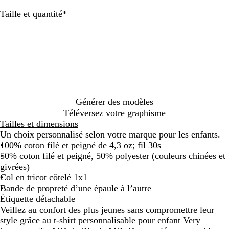
e
u
r
i
e
i
i
i
e
u
e
a
u
g
t
r
u
s
s
s
u
g
u
n
Obligatoire
Taille et quantité
*
m
e
f
r
a
a
g
m
e
r
c
a
c
o
o
n
n
i
a
c
o
r
h
n
i
t
t
v
r
l
i
i
i
c
h
h
r
i
a
g
n
n
é
r
r
é
n
s
i
e
é
c
a
a
e
s
v
c
h
c
c
i
r
h
i
i
i
q
é
Générer des modèles
i
n
t
t
u
Téléversez votre graphisme
n
é
e
e
e
Tailles et dimensions
é
c
Un choix personnalisé selon votre marque pour les enfants.
h
100% coton filé et peigné de 4,3 oz; fil 30s
i
50% coton filé et peigné, 50% polyester (couleurs chinées et
n
givrées)
é
Col en tricot côtelé 1x1
Bande de propreté d’une épaule à l’autre
Étiquette détachable
Veillez au confort des plus jeunes sans compromettre leur
style grâce au t-shirt personnalisable pour enfant Very