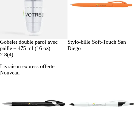
T
O
V
R
B
R
Gobelet double paroi avec
Stylo-bille Soft-Touch San
r
r
e
o
l
o
paille – 475 ml (16 oz)
Diego
a
4
a
r
s
e
u
2.8
(
4
)
n
n
t
e
u
g
Livraison express offerte
s
a
g
e
Nouveau
Nouveau
p
v
e
a
i
r
s
e
n
t