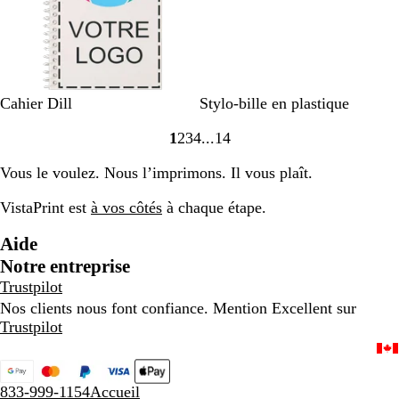
B
B
V
B
Cahier Dill
Stylo-bille en plastique
l
l
e
l
1
2
3
4
14
a
e
r
e
Accéder
Accéder
Accéder
Accéder
Accéder
n
u
t
u
à
à
à
à
à
Vous le voulez. Nous l’imprimons. Il vous plaît.
c
s
p
la
la
la
la
la
a
â
page
page
page
page
page
VistaPrint est
à vos côtés
à chaque étape.
r
l
c
e
Aide
e
Notre entreprise
l
Trustpilot
l
Nos clients nous font confiance. Mention Excellent sur
e
Trustpilot
833-999-1154
Accueil