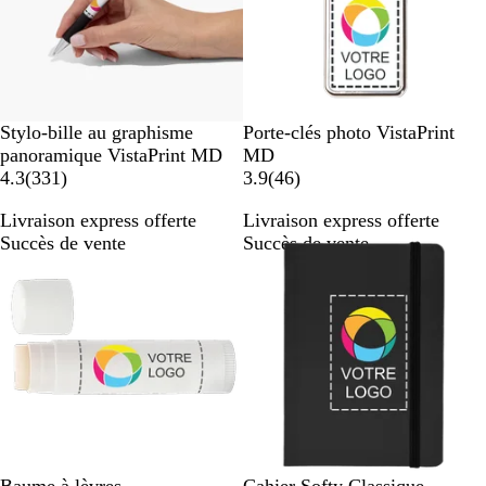
B
B
Stylo-bille au graphisme
Porte-clés photo VistaPrint
l
l
panoramique VistaPrint MD
MD
a
3
a
4
4.3
(
331
)
3.9
(
46
)
n
3
n
6
Livraison express offerte
Livraison express offerte
c
1
c
Succès de vente
Succès de vente
a
a
v
v
i
i
s
s
B
N
B
R
G