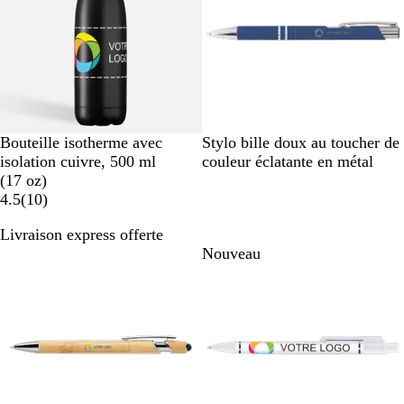
i
x
e
n
r
e
N
B
B
B
J
B
R
O
Bouteille isotherme avec
Stylo bille doux au toucher de
o
l
l
l
a
l
o
r
isolation cuivre, 500 ml
couleur éclatante en métal
i
a
e
e
u
e
u
a
(17 oz)
r
n
u
1
u
n
u
g
n
4.5
(
10
)
c
0
f
e
p
e
g
Livraison express offerte
o
â
s
e
Nouveau
a
n
l
v
c
e
i
é
s