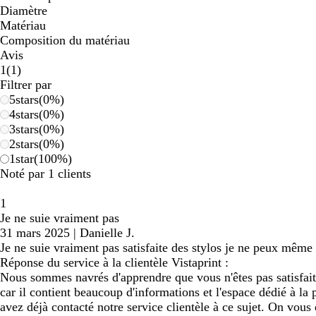
Diamètre
Matériau
Composition du matériau
Avis
1
1
(
1
)
avis
Filtrer par
5
stars
(
0
%)
4
stars
(
0
%)
3
stars
(
0
%)
2
stars
(
0
%)
1
star
(
100
%)
Noté par 1 clients
1
Je ne suie vraiment pas
31 mars 2025
|
Danielle J.
Je ne suie vraiment pas satisfaite des stylos je ne peux même 
Réponse du service à la clientèle Vistaprint :
Nous sommes navrés d'apprendre que vous n'êtes pas satisfaite 
car il contient beaucoup d'informations et l'espace dédié à la
avez déjà contacté notre service clientèle à ce sujet. On vous