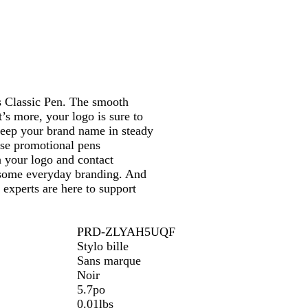
oramiser
panoramiser
l
e
l
r
a
d
u
e
c
e
e
k
n
s Classic Pen. The smooth
’s more, your logo is sure to
 keep your brand name in steady
ese promotional pens
h your logo and contact
r some everyday branding. And
 experts are here to support
PRD-ZLYAH5UQF
Stylo bille
Sans marque
Noir
5.7po
0.01lbs