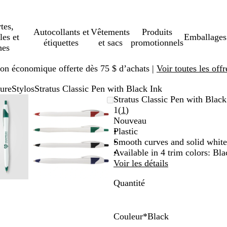
tes,
Autocollants et
Vêtements
Produits
les et
Emballages
étiquettes
et sacs
promotionnels
hes
ison économique offerte dès 75 $ d’achats |
Voir toutes les offr
ture
Stylos
Stratus Classic Pen with Black Ink
ge
omé
isez
quez
Image
Zoomé
Utilisez
Cliquez
Stratus Classic Pen with Black
mable
r
zoomable
à
les
pour
Lire
1
(
1
)
nimum
ches
andir
minimum
touches
agrandir
les
Nouveau
us »
« plus »
1 avis
Plastic
et
Smooth curves and solid white
oins »
« moins »
Available in 4 trim colors: Bla
r
pour
Voir les détails
mer,
zoomer,
Quantité
et
les
ches
touches
hées
fléchées
Couleur
*
Black
r
pour
B
R
B
G