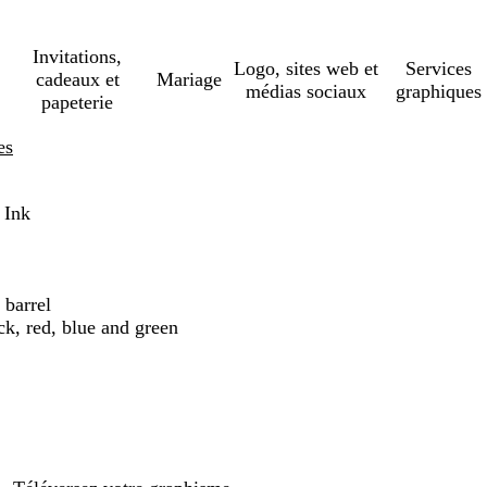
Invitations,
Logo, sites web et
Services
cadeaux et
Mariage
médias sociaux
graphiques
papeterie
es
 Ink
 barrel
ck, red, blue and green