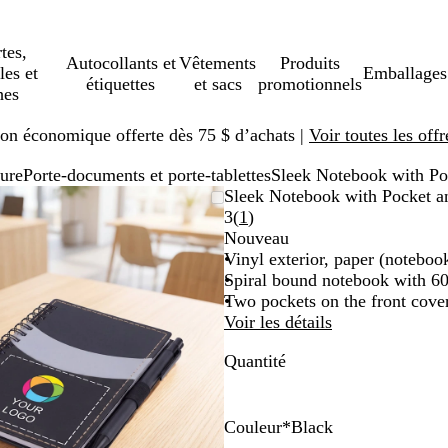
tes,
Autocollants et
Vêtements
Produits
les et
Emballages
étiquettes
et sacs
promotionnels
hes
ison économique offerte dès 75 $ d’achats |
Voir toutes les offr
ture
Porte-documents et porte-tablettes
Sleek Notebook with Po
Image
Zoomé
Utilisez
Cliquez
Sleek Notebook with Pocket a
zoomable
à
les
pour
Lire
3
(
1
)
minimum
touches
agrandir
les
Nouveau
« plus »
1 avis
Vinyl exterior, paper (notebook
et
Spiral bound notebook with 60 
« moins »
Two pockets on the front cove
pour
Voir les détails
zoomer,
Quantité
et
les
touches
fléchées
Couleur
*
Black
pour
B
B
R
A