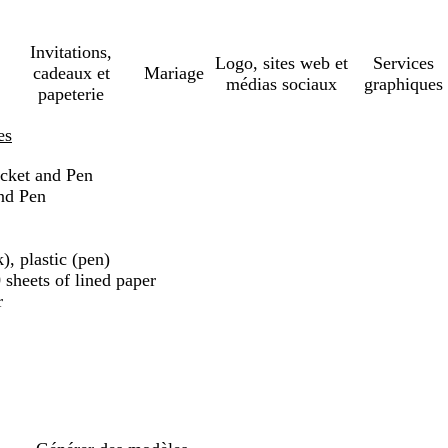
Invitations,
Logo, sites web et
Services
cadeaux et
Mariage
médias sociaux
graphiques
papeterie
es
cket and Pen
nd Pen
), plastic (pen)
sheets of lined paper
r