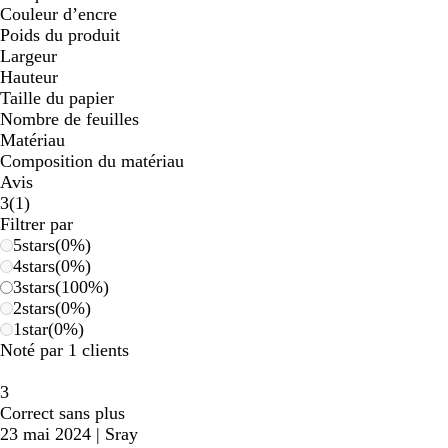
Couleur d’encre
Poids du produit
Largeur
Hauteur
Taille du papier
Nombre de feuilles
Matériau
Composition du matériau
Avis
1
3
(
1
)
avis
Filtrer par
5
stars
(
0
%)
4
stars
(
0
%)
3
stars
(
100
%)
2
stars
(
0
%)
1
star
(
0
%)
Noté par 1 clients
3
Correct sans plus
23 mai 2024
|
Sray