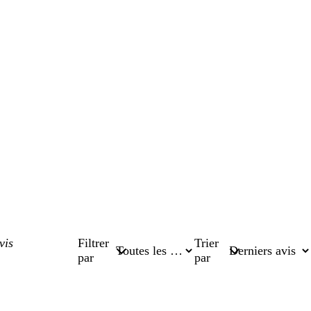
Filtrer
Trier
par
par