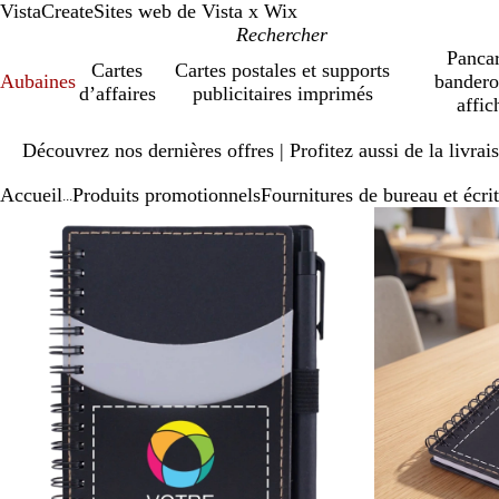
VistaCreate
Sites web de Vista x Wix
Pancar
Cartes
Cartes postales et supports
Aubaines
bandero
d’affaires
publicitaires imprimés
affic
Diapositive
Découvrez nos dernières offres | Profitez aussi de la livra
1
sur
Accueil
Produits promotionnels
Fournitures de bureau et écri
1
...
Diapositive
Image
Zoomé
Utilisez
Cliquez
1
zoomable
à
les
pour
sur
minimum
touches
agrandir
2
« plus »
et
« moins »
pour
zoomer,
et
les
touches
fléchées
pour