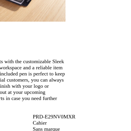
panoramiser
l
l
e
s
a
u
d
s
c
e
o
k
r
t
i
m
e
n
t
ts with the customizable Sleek
 workspace and a reliable item
 included pen is perfect to keep
ial customers, you can always
Finish with your logo or
 out at your upcoming
ts in case you need further
PRD-E29NV0MXR
Cahier
Sans marque