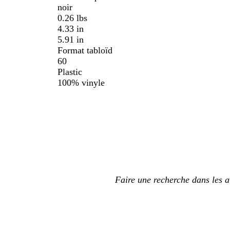
noir
0.26 lbs
4.33 in
5.91 in
Format tabloïd
60
Plastic
100% vinyle
Mes
saisies
de
recherche