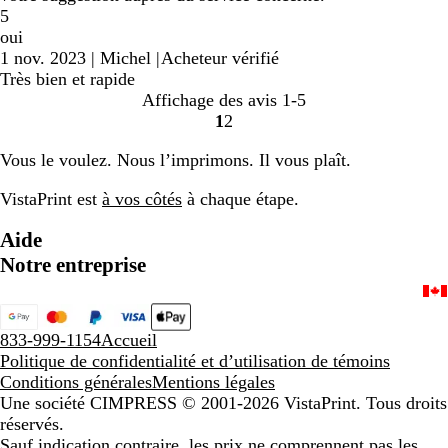
5
oui
1 nov. 2023
|
Michel
|
Acheteur vérifié
Très bien et rapide
Affichage des avis
1-5
1
2
Accéder
Accéder
à
à
Vous le voulez. Nous l’imprimons. Il vous plaît.
la
la
page
page
VistaPrint est
à vos côtés
à chaque étape.
Aide
Notre entreprise
833-999-1154
Accueil
Politique de confidentialité et d’utilisation de témoins
Conditions générales
Mentions légales
Une société CIMPRESS
© 2001-2026 VistaPrint. Tous droits
réservés.
Sauf indication contraire, les prix ne comprennent pas les