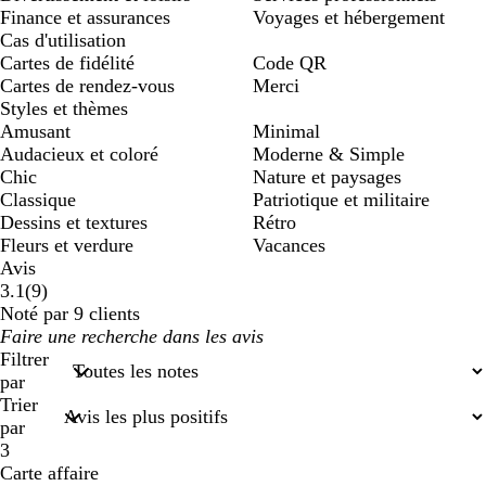
Finance et assurances
Voyages et hébergement
Cas d'utilisation
Cartes de fidélité
Code QR
Cartes de rendez-vous
Merci
Styles et thèmes
Amusant
Minimal
Audacieux et coloré
Moderne & Simple
Chic
Nature et paysages
Classique
Patriotique et militaire
Dessins et textures
Rétro
Fleurs et verdure
Vacances
Avis
9
3.1
(
9
)
avis
Noté par 9 clients
Mes
saisies
Filtrer
de
par
recherche
Trier
par
3
Carte affaire