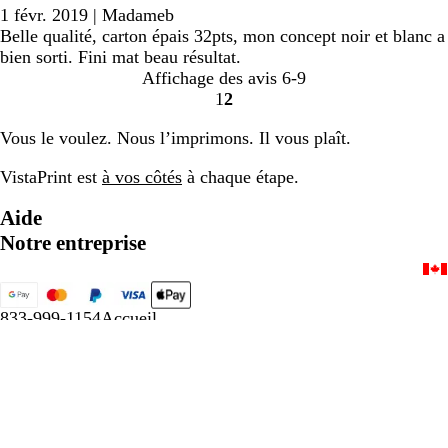
1 févr. 2019
|
Madameb
Belle qualité, carton épais 32pts, mon concept noir et blanc a
bien sorti. Fini mat beau résultat.
Affichage des avis
6-9
1
2
Accéder
Accéder
à
à
Vous le voulez. Nous l’imprimons. Il vous plaît.
la
la
page
page
VistaPrint est
à vos côtés
à chaque étape.
Aide
Notre entreprise
833-999-1154
Accueil
Politique de confidentialité et d’utilisation de témoins
Conditions générales
Mentions légales
Une société CIMPRESS
© 2001-2026 VistaPrint. Tous droits
réservés.
Sauf indication contraire, les prix ne comprennent pas les
frais de livraison et les options des produits.