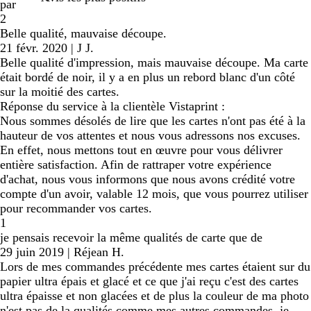
par
2
Belle qualité, mauvaise découpe.
21 févr. 2020
|
J J.
Belle qualité d'impression, mais mauvaise découpe. Ma carte
était bordé de noir, il y a en plus un rebord blanc d'un côté
sur la moitié des cartes.
Réponse du service à la clientèle Vistaprint :
Nous sommes désolés de lire que les cartes n'ont pas été à la
hauteur de vos attentes et nous vous adressons nos excuses.
En effet, nous mettons tout en œuvre pour vous délivrer
entière satisfaction. Afin de rattraper votre expérience
d'achat, nous vous informons que nous avons crédité votre
compte d'un avoir, valable 12 mois, que vous pourrez utiliser
pour recommander vos cartes.
1
je pensais recevoir la même qualités de carte que de
29 juin 2019
|
Réjean H.
Lors de mes commandes précédente mes cartes étaient sur du
papier ultra épais et glacé et ce que j'ai reçu c'est des cartes
ultra épaisse et non glacées et de plus la couleur de ma photo
n'est pas de la qualités comme mes autres commandes, je