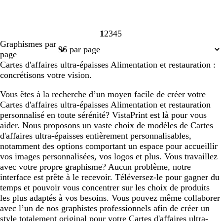
1
2
3
4
5
Page
Page
Page
Page
Page
Graphismes par
1
2
3
4
5
page
Cartes d'affaires ultra-épaisses Alimentation et restauration :
concrétisons votre vision.
Vous êtes à la recherche d’un moyen facile de créer votre
Cartes d'affaires ultra-épaisses Alimentation et restauration
personnalisé en toute sérénité? VistaPrint est là pour vous
aider. Nous proposons un vaste choix de modèles de Cartes
d'affaires ultra-épaisses entièrement personnalisables,
notamment des options comportant un espace pour accueillir
vos images personnalisées, vos logos et plus. Vous travaillez
avec votre propre graphisme? Aucun problème, notre
interface est prête à le recevoir. Téléversez-le pour gagner du
temps et pouvoir vous concentrer sur les choix de produits
les plus adaptés à vos besoins. Vous pouvez même collaborer
avec l’un de nos graphistes professionnels afin de créer un
style totalement original pour votre Cartes d'affaires ultra-