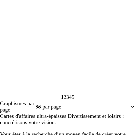
1
2
3
4
5
Page
Page
Page
Page
Page
Graphismes par
1
2
3
4
5
page
Cartes d'affaires ultra-épaisses Divertissement et loisirs :
concrétisons votre vision.
Vous êtes à la recherche d’un moyen facile de créer votre