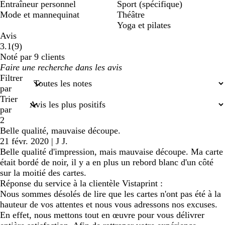
Entraîneur personnel
Sport (spécifique)
Mode et mannequinat
Théâtre
Yoga et pilates
Avis
9
3.1
(
9
)
avis
Noté par 9 clients
Mes
saisies
Filtrer
de
par
recherche
Trier
par
2
Belle qualité, mauvaise découpe.
21 févr. 2020
|
J J.
Belle qualité d'impression, mais mauvaise découpe. Ma carte
était bordé de noir, il y a en plus un rebord blanc d'un côté
sur la moitié des cartes.
Réponse du service à la clientèle Vistaprint :
Nous sommes désolés de lire que les cartes n'ont pas été à la
hauteur de vos attentes et nous vous adressons nos excuses.
En effet, nous mettons tout en œuvre pour vous délivrer