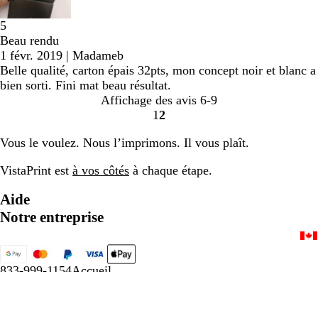
5
Beau rendu
1 févr. 2019
|
Madameb
Belle qualité, carton épais 32pts, mon concept noir et blanc a
bien sorti. Fini mat beau résultat.
Affichage des avis
6-9
1
2
Accéder
Accéder
à
à
Vous le voulez. Nous l’imprimons. Il vous plaît.
la
la
page
page
VistaPrint est
à vos côtés
à chaque étape.
Aide
Notre entreprise
833-999-1154
Accueil
Politique de confidentialité et d’utilisation de témoins
Conditions générales
Mentions légales
Une société CIMPRESS
© 2001-2026 VistaPrint. Tous droits