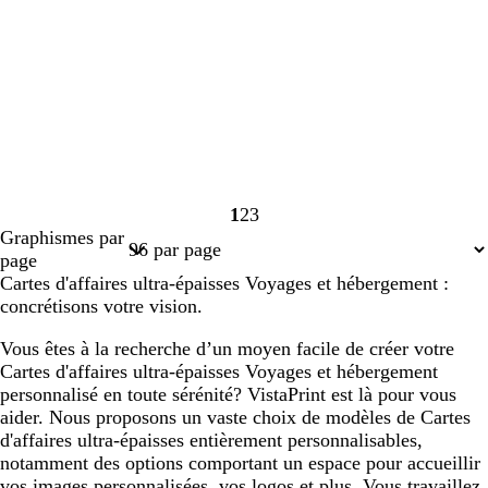
1
2
3
Page
Page
Page
Graphismes par
1
2
3
page
Cartes d'affaires ultra-épaisses Voyages et hébergement :
concrétisons votre vision.
Vous êtes à la recherche d’un moyen facile de créer votre
Cartes d'affaires ultra-épaisses Voyages et hébergement
personnalisé en toute sérénité? VistaPrint est là pour vous
aider. Nous proposons un vaste choix de modèles de Cartes
d'affaires ultra-épaisses entièrement personnalisables,
notamment des options comportant un espace pour accueillir
vos images personnalisées, vos logos et plus. Vous travaillez