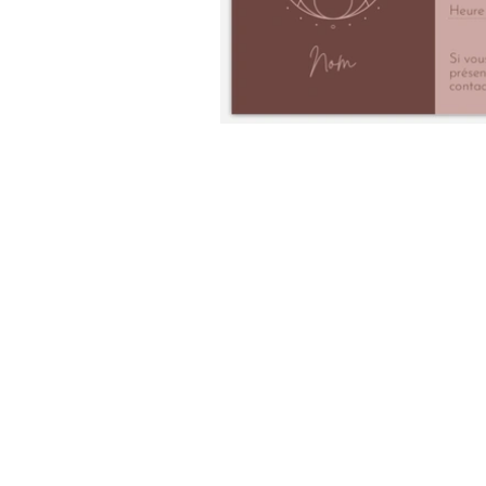
nt
nt