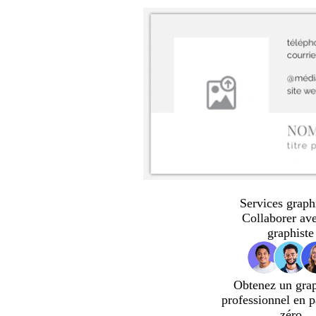
Services graph
Collaborer av
graphiste
Obtenez un gra
professionnel en p
zéro