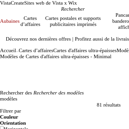
VistaCreate
Sites web de Vista x Wix
Pancar
Cartes
Cartes postales et supports
Aubaines
bandero
d’affaires
publicitaires imprimés
affic
Diapositive
Découvrez nos dernières offres | Profitez aussi de la livra
1
sur
Accueil
Cartes d’affaires
Cartes d'affaires ultra-épaisses
Modè
1
...
Modèles de Cartes d'affaires ultra-épaisses - Minimal
Rechercher des
modèles
81 résultats
Filtres
Filtrer par
Couleur
b
b
v
v
j
j
o
o
r
r
g
g
b
b
n
n
m
m
C
C
v
v
r
r
Orientation
l
l
e
e
a
a
r
r
o
o
r
r
l
l
o
o
a
a
r
r
i
i
o
o