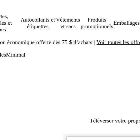
tes,
Autocollants et
Vêtements
Produits
les et
Emballages
étiquettes
et sacs
promotionnels
hes
ison économique offerte dès 75 $ d’achats |
Voir toutes les offr
les
Minimal
Téléverser votre prop