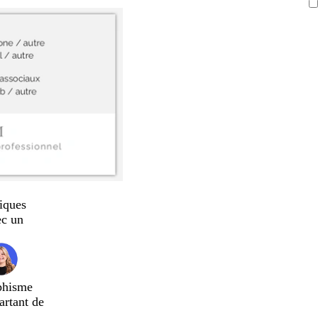
iques
ec un
phisme
artant de