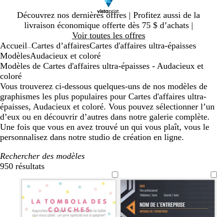
Diapositive
Découvrez nos dernières offres | Profitez aussi de la
1
livraison économique offerte dès 75 $ d’achats |
sur
Voir toutes les offres
1
Accueil
Cartes d’affaires
Cartes d'affaires ultra-épaisses
...
Modèles
Audacieux et coloré
Modèles de Cartes d'affaires ultra-épaisses - Audacieux et
coloré
Vous trouverez ci-dessous quelques-uns de nos modèles de
graphismes les plus populaires pour Cartes d'affaires ultra-
épaisses, Audacieux et coloré. Vous pouvez sélectionner l’un
d’eux ou en découvrir d’autres dans notre galerie complète.
Une fois que vous en avez trouvé un qui vous plaît, vous le
personnalisez dans notre studio de création en ligne.
Rechercher des modèles
950 résultats
Filtres