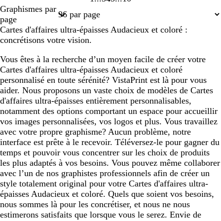
Page
Page
Page
Page
Page
Graphismes par
1
3
4
5
10
page
Cartes d'affaires ultra-épaisses Audacieux et coloré :
concrétisons votre vision.
Vous êtes à la recherche d’un moyen facile de créer votre
Cartes d'affaires ultra-épaisses Audacieux et coloré
personnalisé en toute sérénité? VistaPrint est là pour vous
aider. Nous proposons un vaste choix de modèles de Cartes
d'affaires ultra-épaisses entièrement personnalisables,
notamment des options comportant un espace pour accueillir
vos images personnalisées, vos logos et plus. Vous travaillez
avec votre propre graphisme? Aucun problème, notre
interface est prête à le recevoir. Téléversez-le pour gagner du
temps et pouvoir vous concentrer sur les choix de produits
les plus adaptés à vos besoins. Vous pouvez même collaborer
avec l’un de nos graphistes professionnels afin de créer un
style totalement original pour votre Cartes d'affaires ultra-
épaisses Audacieux et coloré. Quels que soient vos besoins,
nous sommes là pour les concrétiser, et nous ne nous
estimerons satisfaits que lorsque vous le serez. Envie de