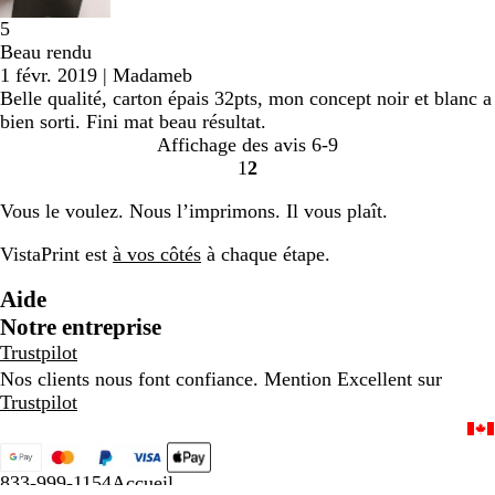
5
Beau rendu
1 févr. 2019
|
Madameb
Belle qualité, carton épais 32pts, mon concept noir et blanc a
bien sorti. Fini mat beau résultat.
Affichage des avis
6-9
1
2
Accéder
Accéder
à
à
Vous le voulez. Nous l’imprimons. Il vous plaît.
la
la
page
page
VistaPrint est
à vos côtés
à chaque étape.
Aide
Notre entreprise
Trustpilot
Nos clients nous font confiance. Mention Excellent sur
Trustpilot
833-999-1154
Accueil