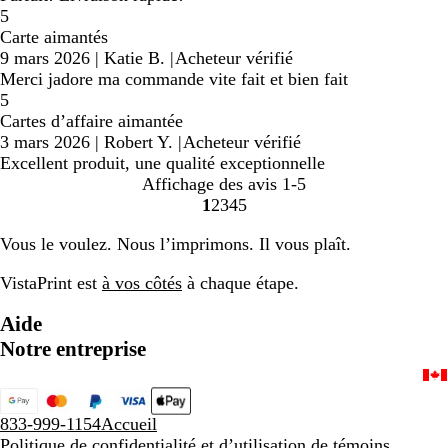
5
Carte aimantés
9 mars 2026
|
Katie B.
|
Acheteur vérifié
Merci jadore ma commande vite fait et bien fait
5
Cartes d’affaire aimantée
3 mars 2026
|
Robert Y.
|
Acheteur vérifié
Excellent produit, une qualité exceptionnelle
Affichage des avis
1-5
1
2
3
4
5
Accéder
Accéder
Accéder
Accéder
Accéder
à
à
à
à
à
Vous le voulez. Nous l’imprimons. Il vous plaît.
la
la
la
la
la
page
page
page
page
page
VistaPrint est
à vos côtés
à chaque étape.
Aide
Notre entreprise
833-999-1154
Accueil
Politique de confidentialité et d’utilisation de témoins