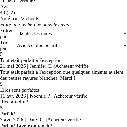
Fleurs et verdure
Avis
22
4.8
(
22
)
avis
Noté par 22 clients
Mes
saisies
Filtrer
de
par
recherche
Trier
par
5
Tout était parfait à l'exception
21 mai 2026
|
Jennifer C.
|
Acheteur vérifié
Tout était parfait à l'exception que quelques aimants avaient
des petites rayures blanches. Merci !
5
Elles sont parfaites
16 avr. 2026
|
Noémie P.
|
Acheteur vérifié
Rien à redire!
5
Parfait!
7 avr. 2026
|
Dany C.
|
Acheteur vérifié
Parfait! Livraison rapide!