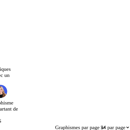
iques
ec un
phisme
artant de
$
Graphismes par page