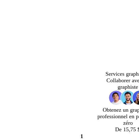
Services graph
Collaborer av
graphiste
Obtenez un gra
professionnel en p
zéro
De 15,75 
1
Page