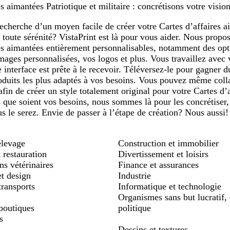
s aimantées Patriotique et militaire : concrétisons votre vision
1
recherche d’un moyen facile de créer votre Cartes d’affaires ai
 toute sérénité? VistaPrint est là pour vous aider. Nous prop
res aimantées entièrement personnalisables, notamment des op
images personnalisées, vos logos et plus. Vous travaillez ave
 interface est prête à le recevoir. Téléversez-le pour gagner 
oduits les plus adaptés à vos besoins. Vous pouvez même coll
afin de créer un style totalement original pour votre Cartes d’
s que soient vos besoins, nous sommes là pour les concrétiser,
s le serez. Envie de passer à l’étape de création? Nous aussi!
élevage
Construction et immobilier
 restauration
Divertissement et loisirs
s vétérinaires
Finance et assurances
et design
Industrie
transports
Informatique et technologie
Organismes sans but lucratif, 
boutiques
politique
s
Dessins et textures