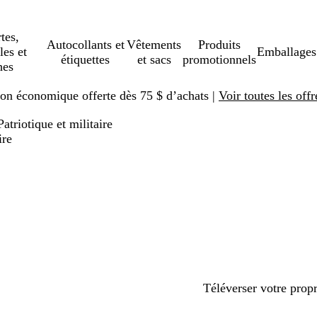
tes,
Autocollants et
Vêtements
Produits
les et
Emballages
étiquettes
et sacs
promotionnels
hes
ison économique offerte dès 75 $ d’achats |
Voir toutes les offr
Patriotique et militaire
ire
Téléverser votre prop