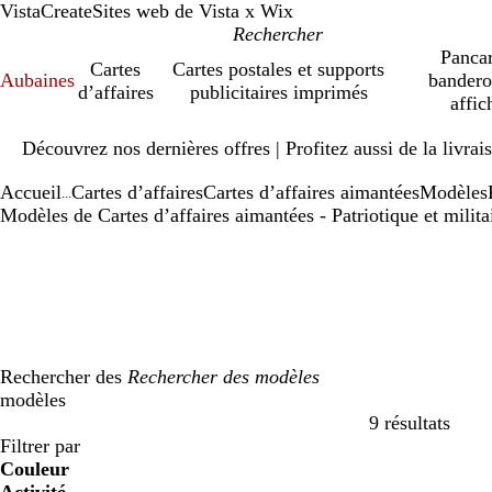
VistaCreate
Sites web de Vista x Wix
Pancar
Cartes
Cartes postales et supports
Aubaines
bandero
d’affaires
publicitaires imprimés
affic
Diapositive
Découvrez nos dernières offres | Profitez aussi de la livra
1
sur
Accueil
Cartes d’affaires
Cartes d’affaires aimantées
Modèles
1
...
Modèles de Cartes d’affaires aimantées - Patriotique et milita
Rechercher des
modèles
9 résultats
Filtres
Filtrer par
Couleur
b
b
v
v
j
j
o
o
r
r
g
g
b
b
n
n
m
m
C
C
v
v
r
r