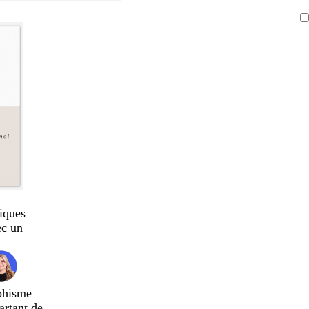
iques
ec un
phisme
artant de