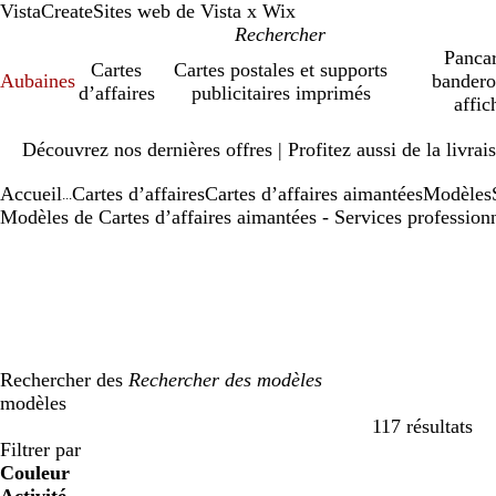
VistaCreate
Sites web de Vista x Wix
Pancar
Cartes
Cartes postales et supports
Aubaines
bandero
d’affaires
publicitaires imprimés
affic
Diapositive
Découvrez nos dernières offres | Profitez aussi de la livra
1
sur
Accueil
Cartes d’affaires
Cartes d’affaires aimantées
Modèles
1
...
Modèles de Cartes d’affaires aimantées - Services profession
Rechercher des
modèles
117 résultats
Filtres
Filtrer par
Couleur
b
b
v
v
j
j
o
o
r
r
g
g
b
b
n
n
m
m
C
C
v
v
r
r