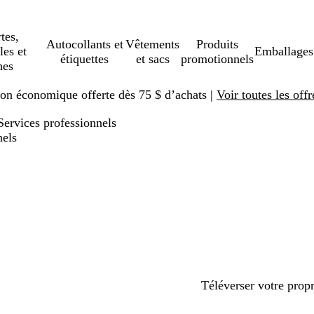
tes,
Autocollants et
Vêtements
Produits
les et
Emballages
étiquettes
et sacs
promotionnels
hes
ison économique offerte dès 75 $ d’achats |
Voir toutes les offr
Services professionnels
nels
Téléverser votre prop