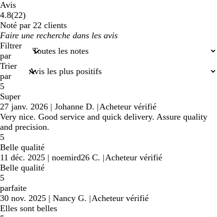
Avis
22
4.8
(
22
)
avis
Noté par 22 clients
Mes
saisies
Filtrer
de
par
recherche
Trier
par
5
Super
27 janv. 2026
|
Johanne D.
|
Acheteur vérifié
Very nice. Good service and quick delivery. Assure quality
and precision.
5
Belle qualité
11 déc. 2025
|
noemird26 C.
|
Acheteur vérifié
Belle qualité
5
parfaite
30 nov. 2025
|
Nancy G.
|
Acheteur vérifié
Elles sont belles