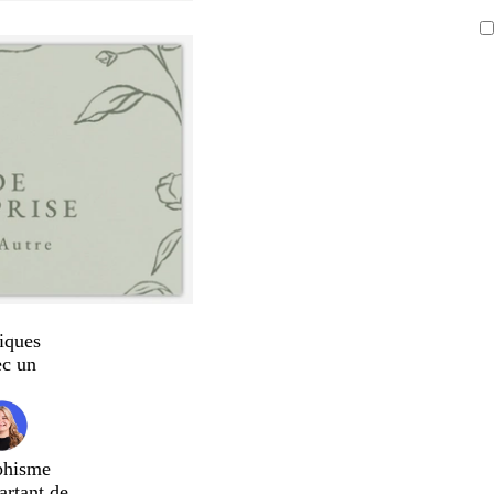
iques
ec un
phisme
artant de