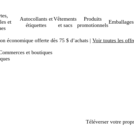
tes,
Autocollants et
Vêtements
Produits
les et
Emballages
étiquettes
et sacs
promotionnels
hes
ison économique offerte dès 75 $ d’achats |
Voir toutes les offr
Commerces et boutiques
iques
Téléverser votre prop