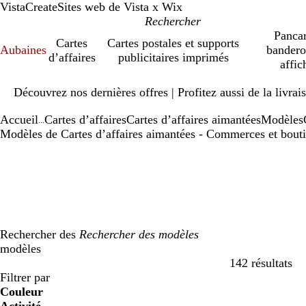
VistaCreate
Sites web de Vista x Wix
Pancar
Cartes
Cartes postales et supports
Aubaines
bandero
d’affaires
publicitaires imprimés
affic
Diapositive
Découvrez nos dernières offres | Profitez aussi de la livra
1
sur
Accueil
Cartes d’affaires
Cartes d’affaires aimantées
Modèles
1
...
Modèles de Cartes d’affaires aimantées - Commerces et bout
Rechercher des
modèles
142 résultats
Filtres
Filtrer par
Couleur
b
b
v
v
j
j
o
o
r
r
g
g
b
b
n
n
m
m
C
C
v
v
r
r