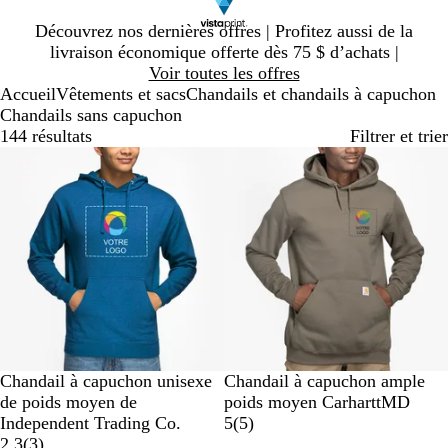
Diapositive
Découvrez nos dernières offres | Profitez aussi de la
1
livraison économique offerte dès 75 $ d’achats |
sur
Voir toutes les offres
1
Accueil
Vêtements et sacs
Chandails et chandails à capuchon
Chandails sans capuchon
144 résultats
Filtrer et trier
Succès de vente
B
V
B
G
N
V
B
N
C
G
Chandail à capuchon unisexe
Chandail à capuchon ample
l
e
l
r
o
e
l
o
a
r
de poids moyen de
poids moyen CarharttMD
e
r
e
i
i
r
e
i
r
i
5
Independent Trading Co.
5
(
5
)
u
t
u
s
r
3
t
u
r
b
s
2.3
(
3
)