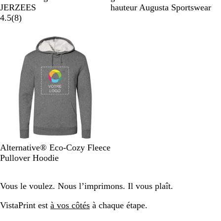
i
i
a
v
i
JERZEES
hauteur Augusta Sportswear
n
t
c
y
8
r
4.5
(
8
)
é
e
k
En rupture de stock
a
v
i
s
D
H
Alternative® Eco-Cozy Fleece
a
e
Pullover Hoodie
r
a
k
t
Vous le voulez. Nous l’imprimons. Il vous plaît.
H
h
e
e
VistaPrint est
à vos côtés
à chaque étape.
a
r
t
G