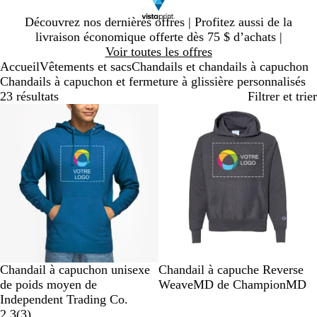
Diapositive
Découvrez nos dernières offres | Profitez aussi de la
1
livraison économique offerte dès 75 $ d’achats |
sur
Voir toutes les offres
1
Accueil
Vêtements et sacs
Chandails et chandails à capuchon
Chandails à capuchon et fermeture à glissière personnalisés
23 résultats
Filtrer et trier
Succès de vente
En rupture de stock
B
V
B
G
N
G
N
B
G
G
Chandail à capuchon unisexe
Chandail à capuche Reverse
l
e
l
r
o
r
o
l
r
r
de poids moyen de
WeaveMD de ChampionMD
e
r
e
i
i
i
i
a
i
i
Independent Trading Co.
u
t
u
s
r
3
s
r
n
s
s
2.3
(
3
)