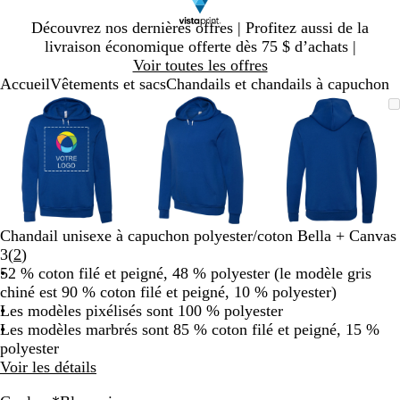
Diapositive
Découvrez nos dernières offres | Profitez aussi de la
1
livraison économique offerte dès 75 $ d’achats |
sur
Voir toutes les offres
1
Accueil
Vêtements et sacs
Chandails et chandails à capuchon
Diapositive
Image
Zoomé
Utilisez
Cliquez
Image
Zoomé
Utilisez
Cliquez
Image
Zoomé
Utilisez
Cliquez
1
zoomable
à
les
pour
zoomable
à
les
pour
zoomable
à
les
pour
sur
minimum
touches
agrandir
minimum
touches
agrandir
minimum
touches
agrandir
3
« plus »
« plus »
« plus »
et
et
et
« moins »
« moins »
« moins »
pour
pour
pour
zoomer,
zoomer,
zoomer,
Chandail unisexe à capuchon polyester/coton Bella + Canvas
et
et
et
Lire
3
(
2
)
les
les
les
les
52 % coton filé et peigné, 48 % polyester (le modèle gris
touches
touches
touches
2 avis
chiné est 90 % coton filé et peigné, 10 % polyester)
fléchées
fléchées
fléchées
Les modèles pixélisés sont 100 % polyester
pour
pour
pour
Les modèles marbrés sont 85 % coton filé et peigné, 15 %
panoramiser
panoramiser
panoramis
polyester
Voir les détails