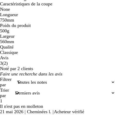
Caractéristiques de la coupe
None
Longueur
750mm
Poids du produit
500g
Largeur
560mm
Qualité
Classique
Avis
2
3
(
2
)
avis
Noté par 2 clients
Mes
saisies
Filtrer
de
par
recherche
Trier
par
1
Il n'est pas en molleton
21 mai 2026
|
Cheminées l.
|
Acheteur vérifié