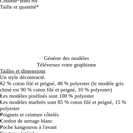
Couleur
*
Bleu roi
G
G
R
B
N
G
B
B
Obligatoire
Taille et quantité
*
r
r
o
l
o
r
l
l
i
i
u
e
i
i
e
a
s
s
g
u
r
s
u
n
c
c
e
m
f
r
c
l
h
a
o
o
a
i
r
n
i
i
n
i
c
r
é
n
é
Générer des modèles
c
e
c
Téléversez votre graphisme
h
h
Tailles et dimensions
i
i
Un style décontracté.
n
n
52 % coton filé et peigné, 48 % polyester (le modèle gris
é
é
chiné est 90 % coton filé et peigné, 10 % polyester)
Les modèles pixélisés sont 100 % polyester
Les modèles marbrés sont 85 % coton filé et peigné, 15 %
polyester
Poignets et ceinture côtelés
Cordon de serrage blanc
Poche kangourou à l'avant