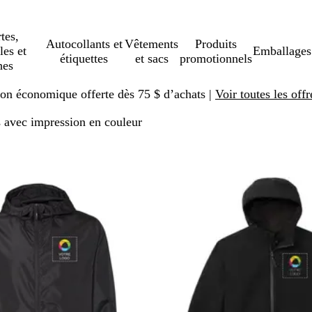
tes,
Autocollants et
Vêtements
Produits
les et
Emballages
étiquettes
et sacs
promotionnels
hes
ison économique offerte dès 75 $ d’achats |
Voir toutes les offr
s avec impression en couleur
er aux résultats filtrés
ons