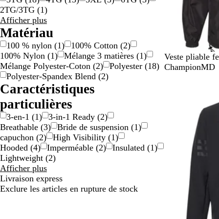
d
2TG/3TG
(
1
)
l
Taille
Afficher plus
e
choix
Matériau
100 % nylon
(
1
)
100% Cotton
(
2
)
100% Nylon
(
1
)
Mélange 3 matières
(
1
)
N
M
Veste pliable f
Mélange Polyester-Coton
(
2
)
Polyester
(
18
)
o
a
ChampionMD
Polyester-Spandex Blend
(
2
)
i
r
Caractéristiques
r
i
n
particulières
e
3-en-1
(
1
)
3-in-1 Ready
(
2
)
Breathable
(
3
)
Bride de suspension
(
1
)
capuchon
(
2
)
High Visibility
(
1
)
Hooded
(
4
)
Imperméable
(
2
)
Insulated
(
1
)
Lightweight
(
2
)
Caractéristiques
Afficher plus
particulières
Livraison express
choix
Exclure les articles en rupture de stock