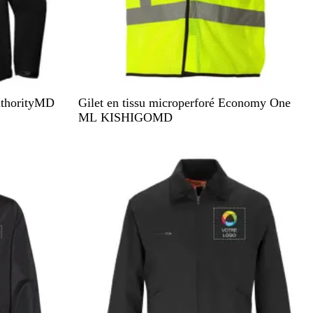
V
O
AuthorityMD
Gilet en tissu microperforé Economy One
e
r
ML KISHIGOMD
r
a
t
n
Nouvelles options
l
g
i
e
m
e