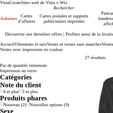
VistaCreate
Sites web de Vista x Wix
Pancar
Cartes
Cartes postales et supports
Aubaines
bandero
d’affaires
publicitaires imprimés
affic
Diapositive
Découvrez nos dernières offres | Profitez aussi de la livra
1
sur
Accueil
Vêtements et sacs
Vestes et vestes sans manches
Veste
1
Vestes avec impression en couleur
Pass
27 résultats
Pas de quantité minimum
Nouvelles opti
Impression au verso
Catégories
Note du client
4 et plus
3 et plus
Produits phares
Nouveau
(
2
)
Nouvelles options
(
9
)
Sexe