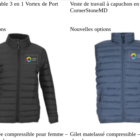
N
M
B
ble 3 en 1 Vortex de Port
Veste de travail à capuchon en 
o
a
l
CornerStoneMD
i
r
e
r
r
u
ons
Nouvelles options
o
m
n
a
c
r
l
i
a
n
i
e
r
B
M
N
D
ée compressible pour femme –
Gilet matelassé compressible –