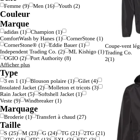
Femme
(
9
)
Men
(
16
)
Youth
(
2
)
Couleur
B
B
B
G
N
O
R
V
V
Marque
l
l
r
r
o
r
o
e
i
adidas
(
1
)
Champion
(
1
)
a
e
u
i
i
a
u
r
o
ComfortWash by Hanes
(
1
)
CornerStone
(
1
)
n
u
n
s
r
n
g
t
l
CornerStone®
(
1
)
Eddie Bauer
(
1
)
N
G
V
C
B
Coupe-vent lég
c
/
g
e
e
Independent Trading Co.
(
2
)
ML Kishigo
(
1
)
o
r
e
l
l
Trading Co.
a
e
t
OGIO
(
2
)
Port Authority
(
8
)
i
a
r
a
e
1
2
(
1
)
r
Marque
Afficher plus
r
p
t
s
u
g
choix
Type
h
c
s
m
a
e
i
a
i
a
v
n
3 en 1
(
1
)
Blouson polaire
(
1
)
Gilet
(
4
)
t
m
c
r
i
t
Insulated Jacket
(
2
)
Molleton et tricots
(
3
)
e
o
N
i
s
Rain Jacket
(
5
)
Softshell Jacket
(
1
)
u
a
n
Veste
(
9
)
Windbreaker
(
1
)
f
v
e
Marquage
l
y
Broderie
(
1
)
Transfert à chaud
(
27
)
a
/
Taille
g
S
e
a
S
(
25
)
M
(
23
)
G
(
24
)
TG
(
21
)
2TG
(
21
)
d
3TG
(
18
)
4TG
(
13
)
5XL
(
3
)
6TG
(
3
)