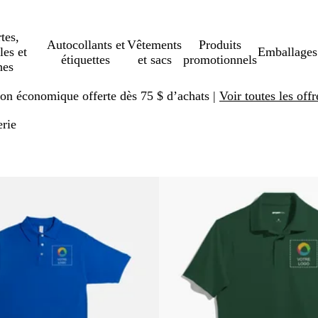
tes,
Autocollants et
Vêtements
Produits
les et
Emballages
étiquettes
et sacs
promotionnels
hes
ison économique offerte dès 75 $ d’achats |
Voir toutes les offr
erie
er aux résultats filtrés
Nouvelles options