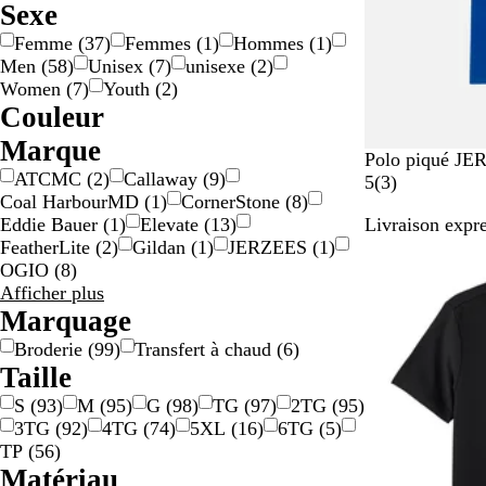
Sexe
Femme
(
37
)
Femmes
(
1
)
Hommes
(
1
)
Men
(
58
)
Unisex
(
7
)
unisexe
(
2
)
Women
(
7
)
Youth
(
2
)
Couleur
B
B
B
B
G
G
J
N
N
O
O
R
R
V
V
Marque
R
W
B
T
A
Polo piqué J
e
l
l
r
r
r
a
o
o
r
r
o
o
e
i
ATCMC
(
2
)
Callaway
(
9
)
o
h
l
r
t
3
5
(
3
)
i
a
e
u
i
i
u
i
i
a
s
u
r
o
Coal HarbourMD
(
1
)
CornerStone
(
8
)
y
i
a
u
h
g
n
u
n
s
s
n
r
r
n
e
g
t
l
Eddie Bauer
(
1
)
Elevate
(
13
)
Livraison expre
a
t
c
e
l
a
e
c
/
e
/
g
e
e
FeatherLite
(
2
)
Gildan
(
1
)
JERZEES
(
1
)
l
e
k
R
e
v
a
/
o
e
t
OGIO
(
8
)
B
e
t
i
r
o
r
Marque
Afficher plus
l
d
i
s
g
r
a
choix
Marquage
u
c
e
n
e
H
n
g
Broderie
(
99
)
Transfert à chaud
(
6
)
e
t
e
Taille
a
S
(
93
)
M
(
95
)
G
(
98
)
TG
(
97
)
2TG
(
95
)
t
3TG
(
92
)
4TG
(
74
)
5XL
(
16
)
6TG
(
5
)
h
TP
(
56
)
e
Matériau
r