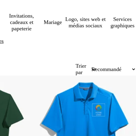
Invitations,
Logo, sites web et
Services
cadeaux et
Mariage
médias sociaux
graphiques
papeterie
es
Trier
par
Succès de vente