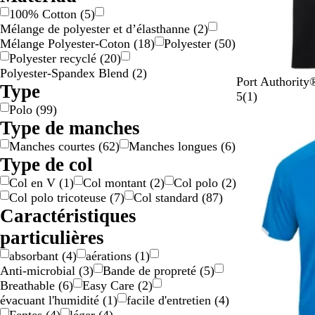
100% Cotton
(
5
)
Mélange de polyester et d’élasthanne
(
2
)
Mélange Polyester-Coton
(
18
)
Polyester
(
50
)
Polyester recyclé
(
20
)
Polyester-Spandex Blend
(
2
)
D
R
R
B
U
Port Authorit
Type
e
i
e
u
l
1
5
(
1
)
Polo
(
99
)
e
c
g
r
t
Type de manches
p
h
a
g
r
a
B
R
t
u
a
v
Manches courtes
(
62
)
Manches longues
(
6
)
l
e
t
n
m
i
Type de col
a
d
a
d
a
s
Col en V
(
1
)
Col montant
(
2
)
Col polo
(
2
)
c
B
y
r
Col polo tricoteuse
(
7
)
Col standard
(
87
)
k
l
i
Caractéristiques
u
n
e
e
particulières
B
absorbant
(
4
)
aérations
(
1
)
l
Anti-microbial
(
3
)
Bande de propreté
(
5
)
u
Breathable
(
6
)
Easy Care
(
2
)
e
évacuant l'humidité
(
1
)
facile d'entretien
(
4
)