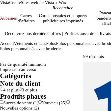
VistaCreate
Sites web de Vista x Wix
Pancar
Cartes
Cartes postales et supports
Aubaines
bandero
d’affaires
publicitaires imprimés
affic
Diapositive
Découvrez nos dernières offres | Profitez aussi de la livra
1
sur
Accueil
Vêtements et sacs
Polos
Polos personnalisés avec brod
1
Polos personnalisés avec broderie
Pass
99 résultats
Pas de quantité minimum
Impression au verso
Catégories
Note du client
4 et plus
3 et plus
Produits phares
Succès de vente
(
1
)
Nouveau
(
25
)
Nouvelles options
(
2
)