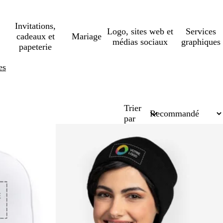
Invitations,
Logo, sites web et
Services
cadeaux et
Mariage
médias sociaux
graphiques
papeterie
es
Trier
par
Succès de vente