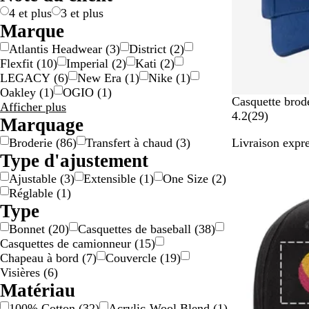
s
a
/
e
/
/
t
t
4 et plus
3 et plus
p
r
o
b
n
/
Marque
o
g
r
l
o
n
Atlantis Headwear
(
3
)
District
(
2
)
n
e
a
i
o
Flexfit
(
10
)
Imperial
(
2
)
Kati
(
2
)
s
n
n
r
i
LEGACY
(
6
)
New Era
(
1
)
Nike
(
1
)
a
t
c
/
r
Oakley
(
1
)
OGIO
(
1
)
b
/
b
/
B
V
G
B
N
Casquette brod
Marque
Afficher plus
l
n
l
b
l
e
r
l
o
2
4.2
(
29
)
choix
Marquage
e
o
a
l
e
r
i
a
i
9
Broderie
(
86
)
Transfert à chaud
(
3
)
Livraison expre
i
n
a
u
t
s
n
r
Type d'ajustement
r
c
n
r
f
c
a
c
o
o
v
Ajustable
(
3
)
Extensible
(
1
)
One Size
(
2
)
i
n
i
Réglable
(
1
)
c
s
Type
é
Bonnet
(
20
)
Casquettes de baseball
(
38
)
Casquettes de camionneur
(
15
)
Chapeau à bord
(
7
)
Couvercle
(
19
)
Visières
(
6
)
Matériau
100% Cotton
(
32
)
Acrylic-Wool Blend
(
1
)