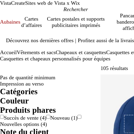
VistaCreate
Sites web de Vista x Wix
Pancar
Cartes
Cartes postales et supports
Aubaines
bandero
d’affaires
publicitaires imprimés
affic
Diapositive
Découvrez nos dernières offres | Profitez aussi de la livra
1
sur
Accueil
Vêtements et sacs
Chapeaux et casquettes
Casquettes e
1
Casquettes et chapeaux personnalisés pour équipes
Pa
105 résultats
Pas de quantité minimum
Impression au verso
Catégories
Couleur
B
B
B
B
É
g
G
G
j
J
N
O
R
R
R
R
V
V
V
Produits phares
e
l
l
r
c
r
r
r
a
a
o
r
o
o
o
o
e
i
i
Succès de vente
(
4
)
Nouveau
(
1
)
i
a
e
u
o
i
i
i
u
u
i
a
s
u
u
u
r
o
o
Nouvelles options
(
4
)
g
n
u
n
r
s
s
s
n
n
r
n
e
g
g
g
t
l
l
Note du client
e
c
e
/
e
e
g
e
e
e
e
e