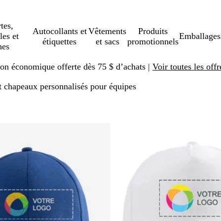
tes,
Autocollants et
Vêtements
Produits
les et
Emballages
étiquettes
et sacs
promotionnels
hes
ison économique offerte dès 75 $ d’achats |
Voir toutes les offr
t chapeaux personnalisés pour équipes
sser aux résultats filtrés
Succès de vente