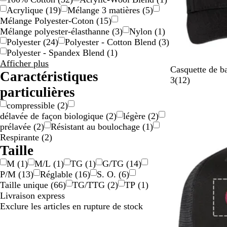
Acrylique
(
19
)
Mélange 3 matières
(
5
)
Mélange Polyester-Coton
(
15
)
Mélange polyester-élasthanne
(
3
)
Nylon
(
1
)
Polyester
(
24
)
Polyester - Cotton Blend
(
3
)
Polyester - Spandex Blend
(
1
)
Matériau
Afficher plus
N
B
B
O
M
Casquette de ba
choix
Caractéristiques
o
l
l
r
a
1
3
(
12
)
particulières
i
e
e
a
r
2
r
u
u
n
i
compressible
(
2
)
m
r
g
n
a
délavée de façon biologique
(
2
)
légère
(
2
)
a
o
e
e
v
prélavée
(
2
)
Résistant au boulochage
(
1
)
r
i
i
Respirante
(
2
)
i
s
Taille
n
M
(
1
)
M/L
(
1
)
TG
(
1
)
G/TG
(
14
)
e
P/M
(
13
)
Réglable
(
16
)
S. O.
(
6
)
f
Taille unique
(
66
)
TG/TTG
(
2
)
TP
(
1
)
o
Livraison express
n
Exclure les articles en rupture de stock
c
é