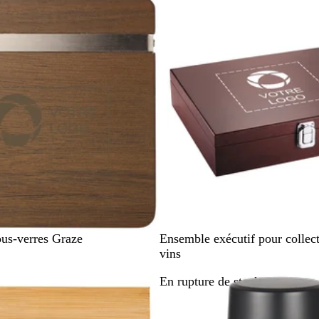
u
r
r
e
e
l
B
us-verres Graze
Ensemble exécutif pour collec
o
vins
i
stock
En rupture de stock
s