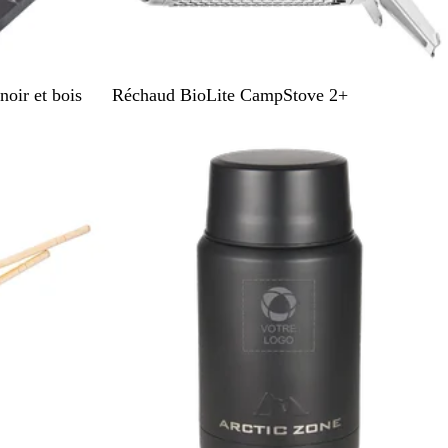
O
oir et bois
Réchaud BioLite CampStove 2+
r
a
n
g
e