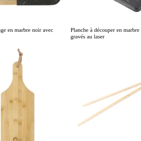
N
age en marbre noir avec
Planche à découper en marbre n
o
gravés au laser
i
Nouveau
r