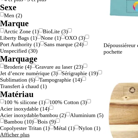
a
e
c
p
Sexe
r
o
a
Men
(
2
)
g
l
r
Marque
e
o
e
Arctic Zone
(
1
)
BioLite
(
3
)
n
r
n
Liberty Bags
(
1
)
None
(
1
)
OXO
(
3
)
t
e
t
Port Authority
(
1
)
Sans marque
(
24
)
B
C
B
Dépoussiéreur 
Unspecified
(
30
)
l
r
l
pochette
Marquage
e
è
a
u
m
n
Broderie
(
4
)
Gravure au laser
(
23
)
s
e
c
Jet d’encre numérique
(
3
)
Sérigraphie
(
19
)
a
Sublimation
(
6
)
Tampographie
(
14
)
r
Transfert à chaud
(
1
)
c
Matériau
e
100 % silicone
(
1
)
100% Cotton
(
3
)
l
Acier inoxydable
(
14
)
l
Acier inoxydable/bambou
(
2
)
Aluminium
(
5
)
e
Bambou
(
10
)
Bois
(
9
)
Copolyester Tritan
(
1
)
Métal
(
1
)
Nylon
(
1
)
Matériau
Afficher plus