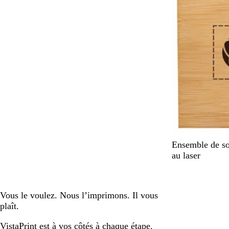
N
Ensemble de so
a
au laser
t
u
r
Vous le voulez. Nous l’imprimons. Il vous
e
plaît.
l
VistaPrint est
à vos côtés
à chaque étape.