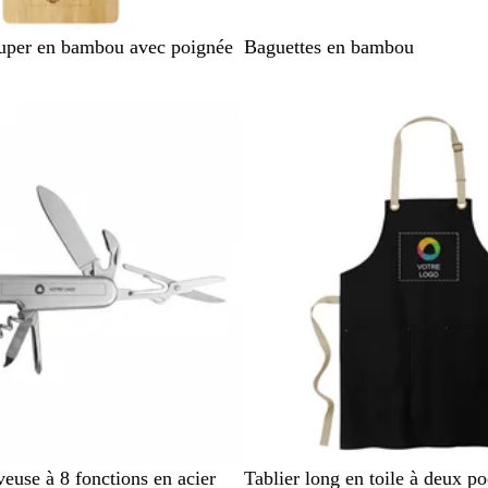
C
uper en bambou avec poignée
Baguettes en bambou
r
è
En rupture de stock
m
e
N
A
R
C
euse à 8 fonctions en acier
Tablier long en toile à deux p