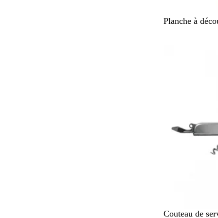
B
Planche à déco
e
i
Nouveau
g
e
A
Couteau de serv