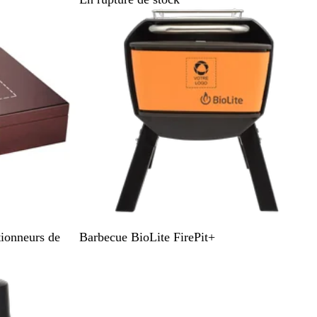
e
r
O
tionneurs de
Barbecue BioLite FirePit+
r
a
En rupture de stock
n
g
e