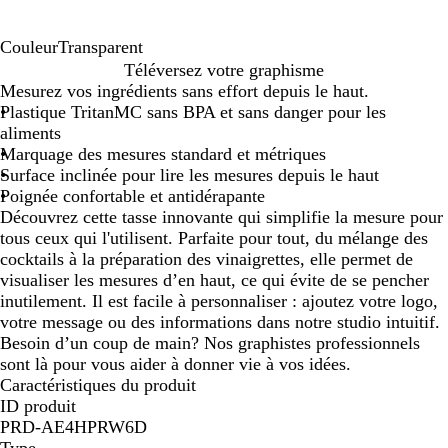
Couleur
Transparent
T
Téléversez votre graphisme
r
Mesurez vos ingrédients sans effort depuis le haut.
a
Plastique TritanMC sans BPA et sans danger pour les
n
aliments
s
Marquage des mesures standard et métriques
p
Surface inclinée pour lire les mesures depuis le haut
a
Poignée confortable et antidérapante
r
Découvrez cette tasse innovante qui simplifie la mesure pour
e
tous ceux qui l'utilisent. Parfaite pour tout, du mélange des
n
cocktails à la préparation des vinaigrettes, elle permet de
t
visualiser les mesures d’en haut, ce qui évite de se pencher
inutilement. Il est facile à personnaliser : ajoutez votre logo,
votre message ou des informations dans notre studio intuitif.
Besoin d’un coup de main? Nos graphistes professionnels
sont là pour vous aider à donner vie à vos idées.
Caractéristiques du produit
ID produit
PRD-AE4HPRW6D
Type