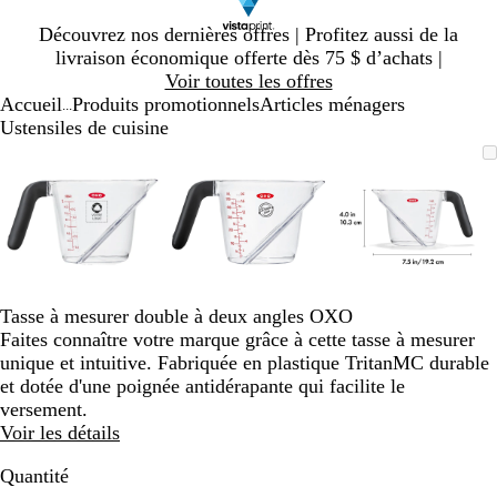
Diapositive
Découvrez nos dernières offres | Profitez aussi de la
1
livraison économique offerte dès 75 $ d’achats |
sur
Voir toutes les offres
1
Accueil
Produits promotionnels
Articles ménagers
...
Ustensiles de cuisine
Diapositive
Image
Zoomé
Utilisez
Cliquez
Image
Zoomé
Utilisez
Cliquez
Image
Zoomé
Utilisez
Cliquez
1
zoomable
à
les
pour
zoomable
à
les
pour
zoomable
à
les
pour
sur
minimum
touches
agrandir
minimum
touches
agrandir
minimum
touches
agrandir
3
« plus »
« plus »
« plus »
et
et
et
« moins »
« moins »
« moins »
pour
pour
pour
zoomer,
zoomer,
zoomer,
Tasse à mesurer double à deux angles OXO
et
et
et
Faites connaître votre marque grâce à cette tasse à mesurer
les
les
les
unique et intuitive. Fabriquée en plastique TritanMC durable
touches
touches
touches
et dotée d'une poignée antidérapante qui facilite le
fléchées
fléchées
fléchées
versement.
pour
pour
pour
Voir les détails
panoramiser
panoramiser
panoramis
Quantité