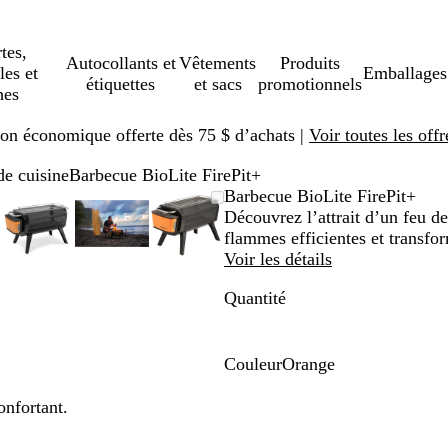
tes,
Autocollants et
Vêtements
Produits
les et
Emballages
étiquettes
et sacs
promotionnels
hes
ison économique offerte dès 75 $ d’achats |
Voir toutes les offr
de cuisine
Barbecue BioLite FirePit+
e
mé
sez
uez
Image
Zoomé
Utilisez
Cliquez
Image
Zoomé
Utilisez
Cliquez
Image
Zoomé
Utilisez
Cliquez
Barbecue BioLite FirePit+
able
zoomable
à
les
pour
zoomable
à
les
pour
zoomable
à
les
pour
Découvrez l’attrait d’un feu d
imum
hes
dir
minimum
touches
agrandir
minimum
touches
agrandir
minimum
touches
agrandir
flammes efficientes et transfor
s »
« plus »
« plus »
« plus »
Voir les détails
et
et
et
Quantité
ins »
« moins »
« moins »
« moins »
pour
pour
pour
er,
zoomer,
zoomer,
zoomer,
et
et
et
Couleur
Orange
les
les
les
O
hes
touches
touches
touches
r
onfortant.
ées
fléchées
fléchées
fléchées
a
pour
pour
pour
n