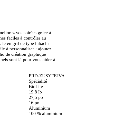
ramiser
panoramiser
panoramiser
panoramiser
g
e
éliorez vos soirées grâce à
s faciles à contrôler au
le en gril de type hibachi
ile à personnaliser : ajoutez
dio de création graphique
nels sont là pour vous aider à
PRD-ZUSYFEJVA
Spécialité
BioLite
19,8 lb
27,5 po
16 po
Aluminium
100 % aluminium