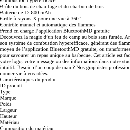
Combustion hyperefficace
panoramiser
panoramiser
panoramiser
panoramiser
panoramiser
pano
Brûle du bois de chauffage et du charbon de bois
Batterie de 12 800 mAh
Grille à rayons X pour une vue à 360°
Contrôle manuel et automatique des flammes
Prend en charge l’application BluetoothMD gratuite
Découvrez la magie d’un feu de camp au bois sans fumée. Am
son système de combustion hyperefficace, générant des flamme
moyen de l’application BluetoothMD gratuite, ou transformez-
pour savourer un repas unique au barbecue. Cet article est fac
votre logo, votre message ou des informations dans notre stu
intuitif. Besoin d’un coup de main? Nos graphistes profession
donner vie à vos idées.
Caractéristiques du produit
ID produit
Type
Marque
Poids
Largeur
Hauteur
Matériau
Composition du matériau