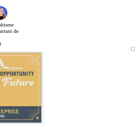
phisme
artant de
$