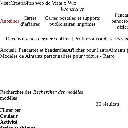
VistaCreate
Sites web de Vista x Wix
Pancar
Cartes
Cartes postales et supports
Aubaines
bandero
d’affaires
publicitaires imprimés
affic
Diapositive
Découvrez nos dernières offres | Profitez aussi de la livra
1
sur
Accueil
Pancartes et banderoles
Affiches pour l'auto
Aimants p
1
...
Modèles de Aimants personnalisés pour voiture - Rétro
Rechercher des
modèles
36 résultats
Filtres
Filtrer par
Couleur
Activité