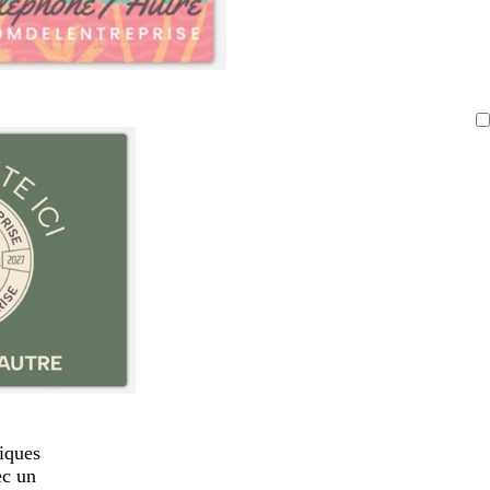
iques
ec un