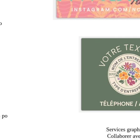
o
5 po
Services graph
Collaborer av