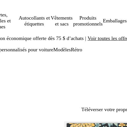
tes,
Autocollants et
Vêtements
Produits
les et
Emballages
étiquettes
et sacs
promotionnels
hes
ison économique offerte dès 75 $ d’achats |
Voir toutes les offr
ersonnalisés pour voiture
Modèles
Rétro
Téléverser votre prop