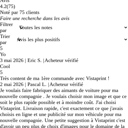
Avis
75
4.2
(
75
)
avis
Noté par 75 clients
Mes
saisies
Filtrer
de
par
recherche
Trier
par
5
Yo
3 mai 2026
|
Eric S.
|
Acheteur vérifié
Cool
5
Très content de ma 1ère commande avec Vistaprint !
2 mai 2026
|
Pascal L.
|
Acheteur vérifié
Je voulais faire fabriquer des aimants de voiture pour ma
nouvelle compagnie . Je voulais choisir mon image et que ce
soit le plus rapide possible et à moindre coût. J'ai choisi
Vistaprint. Livraison rapide, c'est exactement ce que j'avais
choisis en ligne et une publicité sur mon véhicule pour ma
nouvelle compagnie. Une petite suggestion à Vistaprint c'est
d'avoir un peu plus de choix d'images pour le domaine de la