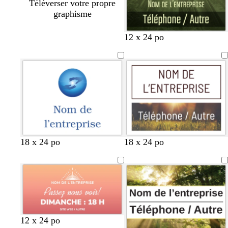
Téléverser votre propre
graphisme
12 x 24 po
b
o
18 x 24 po
18 x 24 po
l
r
e
a
u
n
f
g
o
e
n
c
s
v
m
b
12 x 24 po
é