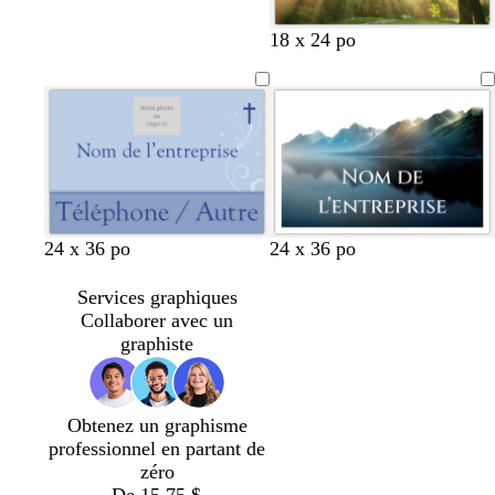
a
e
a
l
u
r
u
e
18 x 24 po
m
t
v
u
o
d
e
p
n
’
â
e
l
a
e
u
p
m
m
24 x 36 po
24 x 36 po
e
a
a
r
r
r
Services graphiques
v
r
r
Collaborer avec un
e
o
o
graphiste
n
n
n
c
c
c
h
l
l
Obtenez un graphisme
e
a
a
professionnel en partant de
i
i
zéro
r
r