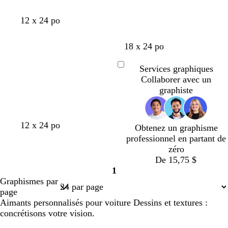
r
r
r
n
n
n
12 x 24 po
o
o
o
i
i
i
18 x 24 po
r
r
r
Services graphiques
Chargement
Collaborer avec un
en
graphiste
cours
c
r
c
m
b
12 x 24 po
Obtenez un graphisme
r
o
r
a
l
professionnel en partant de
è
s
è
u
e
zéro
m
e
m
v
u
De 15,75 $
e
c
e
e
f
1
Page
l
f
o
Graphismes par
1
a
o
n
page
i
n
c
Aimants personnalisés pour voiture Dessins et textures :
r
c
é
concrétisons votre vision.
é