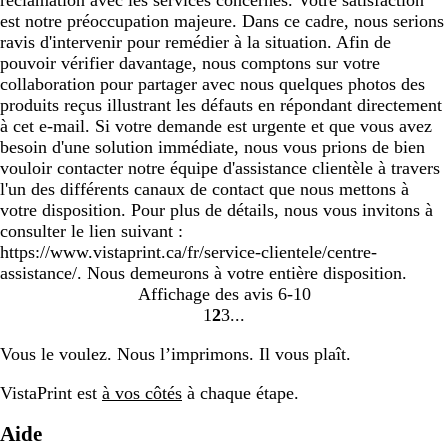
réclamation avec les services concernés. Votre satisfaction
est notre préoccupation majeure. Dans ce cadre, nous serions
ravis d'intervenir pour remédier à la situation. Afin de
pouvoir vérifier davantage, nous comptons sur votre
collaboration pour partager avec nous quelques photos des
produits reçus illustrant les défauts en répondant directement
à cet e-mail. Si votre demande est urgente et que vous avez
besoin d'une solution immédiate, nous vous prions de bien
vouloir contacter notre équipe d'assistance clientèle à travers
l'un des différents canaux de contact que nous mettons à
votre disposition. Pour plus de détails, nous vous invitons à
consulter le lien suivant :
https://www.vistaprint.ca/fr/service-clientele/centre-
assistance/. Nous demeurons à votre entière disposition.
Affichage des avis
6-10
1
2
3
Accéder
Accéder
Accéder
à
à
à
Vous le voulez. Nous l’imprimons. Il vous plaît.
la
la
la
page
page
page
VistaPrint est
à vos côtés
à chaque étape.
Aide