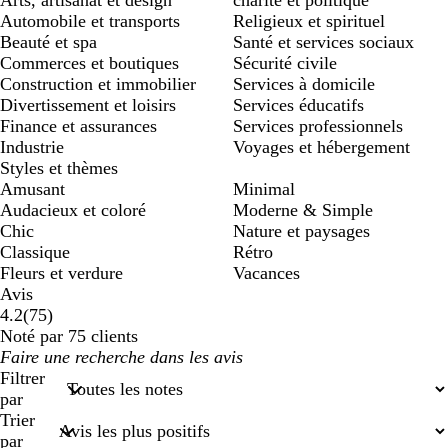
Arts, artisanat et design
charité et politique
Automobile et transports
Religieux et spirituel
Beauté et spa
Santé et services sociaux
Commerces et boutiques
Sécurité civile
Construction et immobilier
Services à domicile
Divertissement et loisirs
Services éducatifs
Finance et assurances
Services professionnels
Industrie
Voyages et hébergement
Styles et thèmes
Amusant
Minimal
Audacieux et coloré
Moderne & Simple
Chic
Nature et paysages
Classique
Rétro
Fleurs et verdure
Vacances
Avis
75
4.2
(
75
)
avis
Noté par 75 clients
Mes
saisies
Filtrer
de
par
recherche
Trier
par