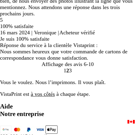
bien, de nous envoyer des photos illustrant la ligne que vous
mentionnez. Nous attendons une réponse dans les trois
prochains jours.
5
100% satisfaite
16 mars 2024
|
Veronique
|
Acheteur vérifié
Je suis 100% satisfaite
Réponse du service à la clientèle Vistaprint :
Nous sommes heureux que votre commande de cartons de
correspondance vous donne satisfaction.
Affichage des avis
6-10
1
2
3
Accéder
Accéder
Accéder
à
à
à
Vous le voulez. Nous l’imprimons. Il vous plaît.
la
la
la
page
page
page
VistaPrint est
à vos côtés
à chaque étape.
Aide
Notre entreprise