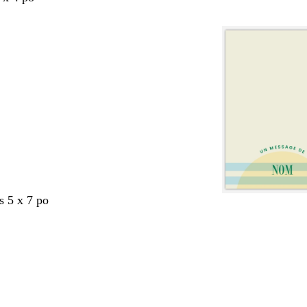
s 5 x 7 po
nt