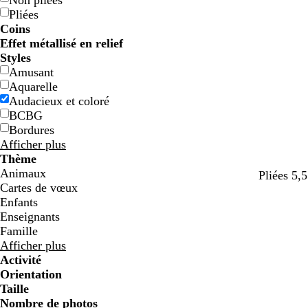
Non pliées
Pliées
Coins
Effet métallisé en relief
Styles
Amusant
Aquarelle
Audacieux et coloré
BCBG
Bordures
Afficher plus
Thème
Animaux
Pliées 5,5
Cartes de vœux
Enfants
Enseignants
Famille
Afficher plus
Activité
Orientation
Taille
Nombre de photos