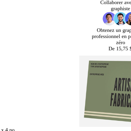
Collaborer av
graphiste
Obtenez un gra
professionnel en p
zéro
De 15,75 
 x 4 po