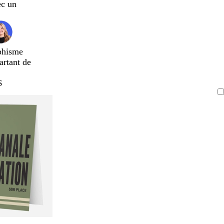
ec un
phisme
artant de
$