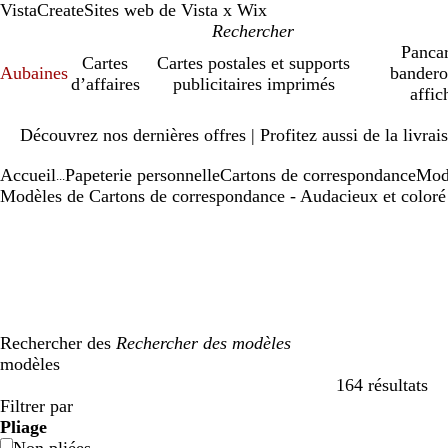
VistaCreate
Sites web de Vista x Wix
Pancar
Cartes
Cartes postales et supports
Aubaines
bandero
d’affaires
publicitaires imprimés
affic
Diapositive
Découvrez nos dernières offres | Profitez aussi de la livra
1
sur
Accueil
Papeterie personnelle
Cartons de correspondance
Mod
1
...
Modèles de Cartons de correspondance - Audacieux et coloré
Rechercher des
modèles
164 résultats
Filtres
Filtrer par
Pliage